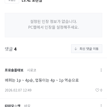
Lv.41 포텐셜
설정된 인장 정보가 없습니다.
PC웹에서 인장을 설정해주세요.
댓글
4
최신 댓글 이동
프로솔플태보
시로코
버퍼는 1p ~ 4p순, 업둥이는 4p ~ 1p 역순으로
2026.02.07 12:49
0
타마모☆캣
바칼