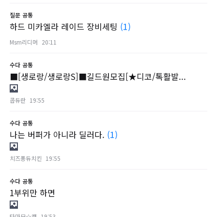
질문
공통
하드 미카엘라 레이드 장비세팅
(1)
Msm리디머
20:11
수다
공통
■[생로랑/생로랑S]■길드원모집[★디코/톡활발...
콥듀란
19:55
수다
공통
나는 버퍼가 아니라 딜러다.
(1)
치즈퐁듀치킨
19:55
수다
공통
1부위만 하면
타마모☆캣
19:53