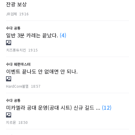
잔광 보상
JR검제
19:16
수다
공통
일반 3분 카레는 끝났다.
(4)
치즈퐁듀치킨
19:15
수다
웨펀마스터
이벤트 끝나도 안 없애면 안 되나.
HardCore불멸
18:57
수다
공통
미카엘라 공대 운영(공대 시트) 신규 길드 ...
(12)
지르몬
18:50