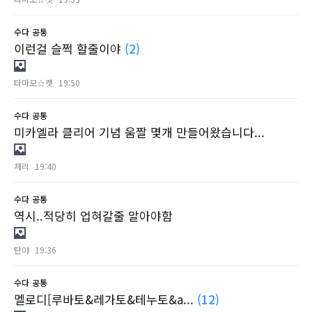
수다
공통
이런걸 슬쩍 할줄이야
(2)
타마모☆캣
19:50
수다
공통
미카엘라 클리어 기념 움짤 몇개 만들어왔습니다...
체리
19:40
수다
공통
역시..적당히 업혀갈줄 알아야함
탄야
19:36
수다
공통
멜로디[루바토&레가토&테누토&a...
(12)