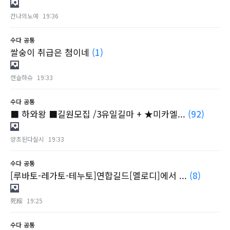
칸나의노예
19:36
수다
공통
쌀숭이 취급은 첨이네
(1)
캔슬하슈
19:33
수다
공통
■ 하와왕 ■길원모집 /3유일길마 + ★미카엘...
(92)
양초된다실시
19:33
수다
공통
[루바토-레가토-테누토]연합길드[멜로디]에서 ...
(8)
死綏
19:25
수다
공통