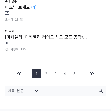
수다
공통
어흐님 보세요
(4)
요수아
18:48
팁
공통
[미카엘라] 미카엘라 레이드 하드 모드 공략/...
검귀시형이
18:45
1
2
3
4
5
제목+본문