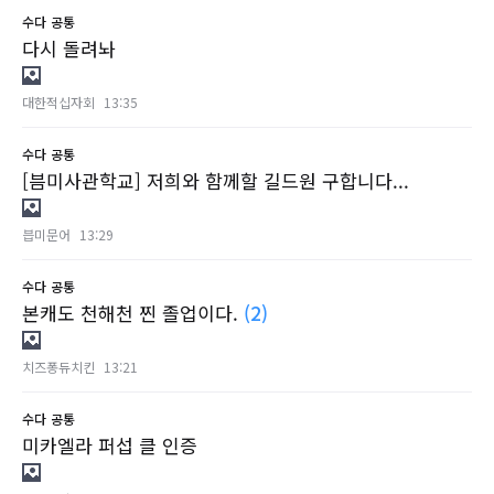
수다
공통
다시 돌려놔
대한적십자회
13:35
수다
공통
[븜미사관학교] 저희와 함께할 길드원 구합니다...
븝미문어
13:29
수다
공통
본캐도 천해천 찐 졸업이다.
(2)
치즈퐁듀치킨
13:21
수다
공통
미카엘라 퍼섭 클 인증