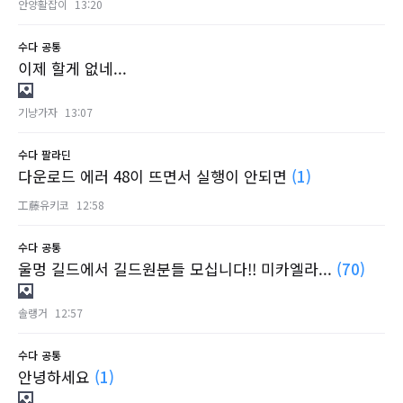
안양활잡이
13:20
수다
공통
이제 할게 없네...
기냥가자
13:07
수다
팔라딘
다운로드 에러 48이 뜨면서 실행이 안되면
(1)
工藤유키코
12:58
수다
공통
울멍 길드에서 길드원분들 모십니다!! 미카엘라...
(70)
솔랭거
12:57
수다
공통
안녕하세요
(1)