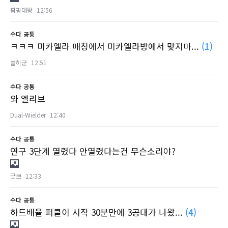
핌핌대왕
12:56
수다
공통
ㅋㅋㅋ 미카엘라 매칭에서 미카엘라방에서 맞지마...
(1)
쏠히군
12:51
수다
공통
와 엘리브
Dual-Wielder
12:40
수다
공통
연구 3단계 열렸다 안열렸다는건 무슨소리야?
굿쁘
12:33
수다
공통
하드배율 퍼클이 시작 30분만에 3공대가 나왔...
(4)