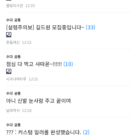
별빛미시안
12:33
수다
공통
[설렘주의보] 길드원 모집중입니다~
(33)
흔들여신
12:22
수다
공통
점심 다 먹고 샤따온~!!!!!!
(10)
시이나마히루
12:21
수다
공통
아니 신발 눈사람 주고 끝이여
날라차귀
12:18
수다
공통
??? : 커스텀 일러를 완성했습니다.
(2)