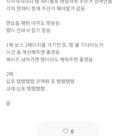
시작하자마자 탭 파티별로 랜덤하게 주는거 맘에안듬
각자 한파티 한개 주던가 해야할거 같음
한요들 패턴 아직도 헷갈림
탭이 안와서 잡기 힘듬
1페 보스 2페이지를 가기전 포, 탭 쿨 기다리는거
이건 좀 개선해주면 좋겠음
페이즈 넘어가면 탭이라도 채워주면 좋겠음
2페
입포 탭탭탭탭 무력화 포 탭탭탭탭
교대 입포 탭탭탭탭
끝
0