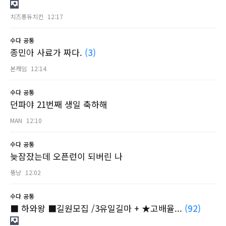
치즈퐁듀치킨
12:17
수다
공통
종민아 사료가 짜다.
(3)
본캐임
12:14
수다
공통
던파야 21번째 생일 축하해
MAN
12:10
수다
공통
늦잠잤는데 오픈런이 되버린 나
뚱냥
12:02
수다
공통
■ 하와왕 ■길원모집 /3유일길마 + ★고배율...
(92)