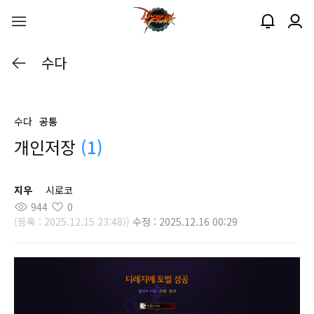
수다
수다
공통
개인저장
(1)
지우
시로코
944
0
(등록 : 2025.12.15 23:48))
수정 : 2025.12.16 00:29