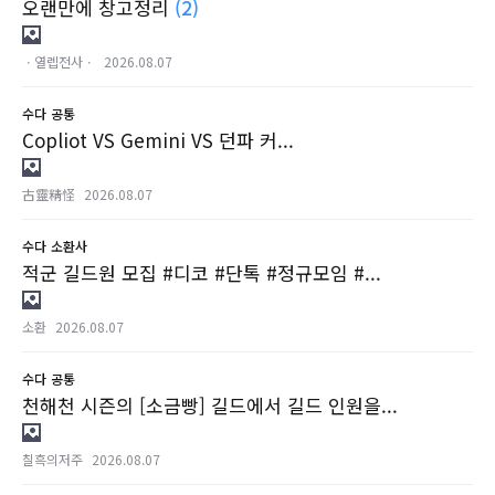
오랜만에 창고정리
(2)
ㆍ열렙전사ㆍ
2026.08.07
수다
공통
Copliot VS Gemini VS 던파 커...
古靈精怪
2026.08.07
수다
소환사
적군 길드원 모집 #디코 #단톡 #정규모임 #...
소환
2026.08.07
수다
공통
천해천 시즌의 [소금빵] 길드에서 길드 인원을...
칠흑의저주
2026.08.07