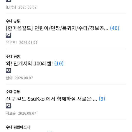
[Lilith]
2026.08.07
수다
공통
[한마음길드] 던린이/던짱/복귀자/수다/정보공...
(40)
유우후!
2026.08.07
수다
공통
와! 안개서약 100레벨!
(10)
탄야
2026.08.07
수다
공통
신규 길드 SsuKxo 에서 함께하실 새로운 ...
(9)
지르몬
2026.08.07
수다
웨펀마스터