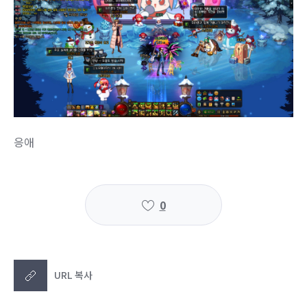
응애
0
URL 복사