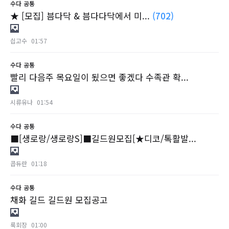
수다
공통
★ [모집] 븜다닥 & 븜다다닥에서 미...
(702)
싑고수
01:57
수다
공통
빨리 다음주 목요일이 됬으면 좋겠다 수족관 확...
시류유나
01:54
수다
공통
■[생로랑/생로랑S]■길드원모집[★디코/톡활발...
콥듀란
01:18
수다
공통
채화 길드 길드원 모집공고
룩회장
01:00