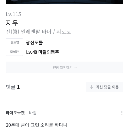
Lv.115
지우
진(眞) 엘레멘탈 바머 / 시로코
광신도들
Lv.48 마릴의행주
인장 확인하기
댓글
1
최신 댓글 이동
타마모☆캣
바칼
20분대 클이 그런 소리를 하다니