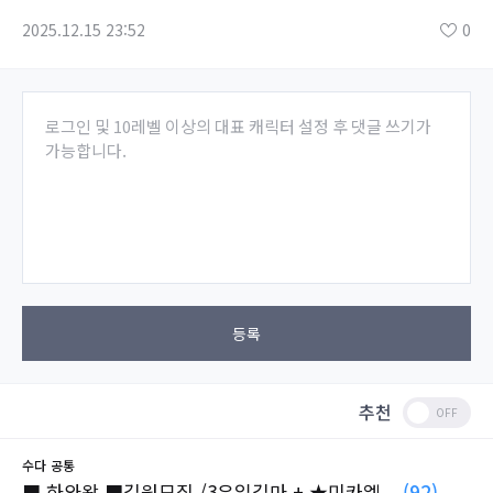
2025.12.15 23:52
0
로그인 및 10레벨 이상의 대표 캐릭터 설정 후 댓글 쓰기가
가능합니다.
등록
추천
수다
공통
■ 하와왕 ■길원모집 /3유일길마 + ★미카엘...
(92)