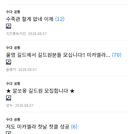
수다
공통
수족관 할게 없네 이제
(12)
치즈퐁듀치킨
2026.08.07
수다
공통
울멍 길드에서 길드원분들 모십니다!! 미카엘라...
(70)
솔랭거
2026.08.07
수다
공통
★ 알쏘옹 길드원 모집합니다 ★
양늑
2026.08.07
수다
공통
저도 미카엘라 첫날 첫클 성공
(6)