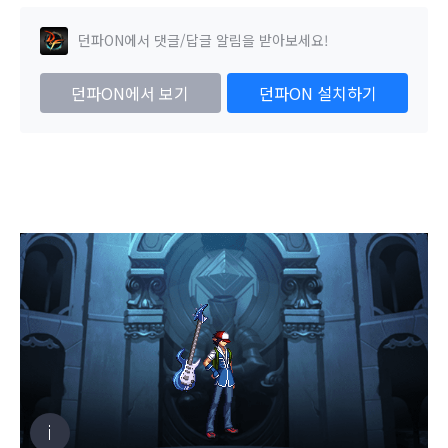
던파ON에서 댓글/답글 알림을 받아보세요!
던파ON에서 보기
던파ON 설치하기