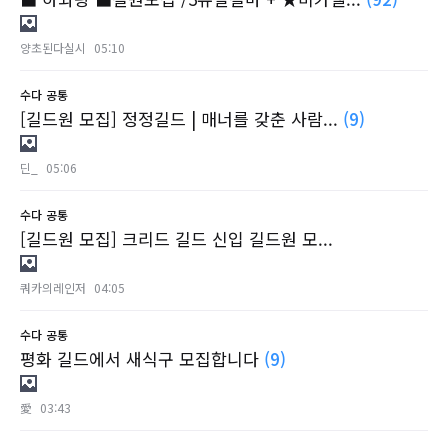
양초된다실시
05:10
수다
공통
[길드원 모집] 정정길드 | 매너를 갖춘 사람...
(9)
딘_
05:06
수다
공통
[길드원 모집] 크리드 길드 신입 길드원 모...
쿼카의레인저
04:05
수다
공통
평화 길드에서 새식구 모집합니다
(9)
愛
03:43