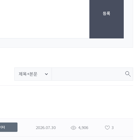
등록
제목+본문
2026.07.30
4,906
3
이터