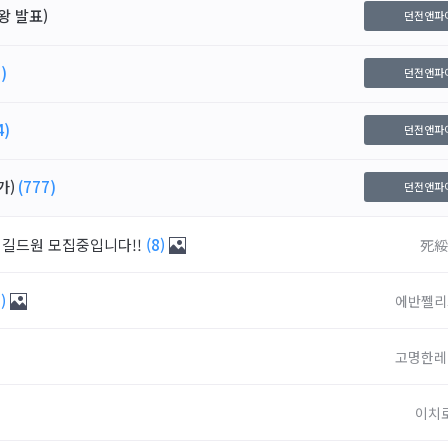
왕 발표)
던전앤파
)
던전앤파
4)
던전앤파
가)
(777)
던전앤파
 길드원 모집중입니다!!
(8)
死綏
8)
에반쩰리
고명한레
이치