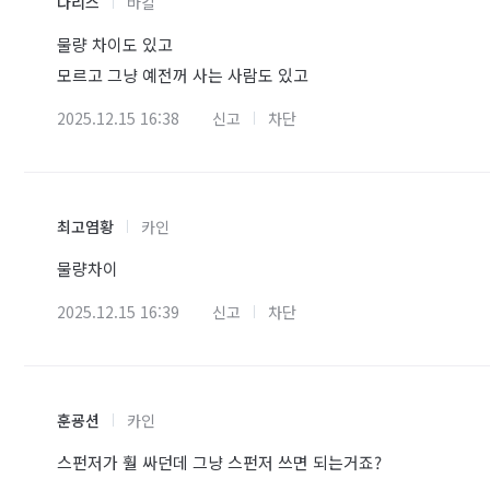
다리스
바칼
물량 차이도 있고
모르고 그냥 예전꺼 사는 사람도 있고
2025.12.15 16:38
신고
차단
최고염황
카인
물량차이
2025.12.15 16:39
신고
차단
훈굥션
카인
스펀저가 훨 싸던데 그냥 스펀저 쓰면 되는거죠?