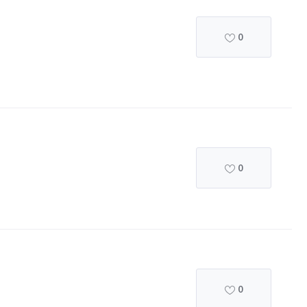
0
0
0