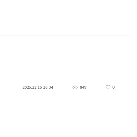
0
2025.12.15 16:34
849