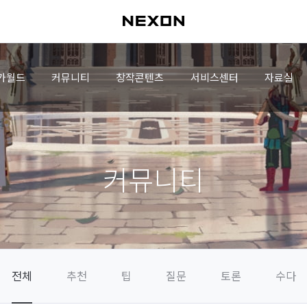
가월드
커뮤니티
창작콘텐츠
서비스센터
자료실
커뮤니티
전체
추천
팁
질문
토론
수다