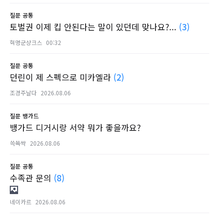
질문
공통
토벌권 이제 킵 안된다는 말이 있던데 맞나요?...
(3)
혁명군샹크스
00:32
질문
공통
던린이 제 스펙으로 미카엘라
(2)
조경주날다
2026.08.06
질문
뱅가드
뱅가드 디거시랑 서약 뭐가 좋을까요?
쓱쑉쌱
2026.08.06
질문
공통
수족관 문의
(8)
네이카르
2026.08.06