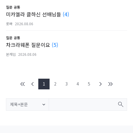
질문
공통
미카엘라 클하신 선배님들
(4)
롯빠
2026.08.06
질문
공통
차크라웨폰 질문이요
(5)
본캐임
2026.08.06
1
2
3
4
5
제목+본문