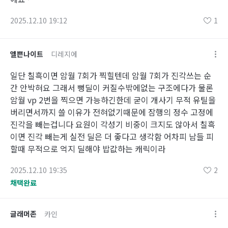
2025.12.10 19:12
1
엘쁜나이트
디레지에
일단 칠흑이면 암월 7회가 찍힐텐데 암월 7회가 진각쓰는 순
간 안박혀요 그래서 뻥딜이 커질수밖에없는 구조에다가 물론
암월 vp 2번을 찍으면 가능하긴한데 굳이 개사기 무적 유틸을
버리면서까지 쓸 이유가 전혀없기때문에 잠행의 정수 고정에
진각을 빼는겁니다 요원이 각성기 비중이 크지도 않아서 칠흑
이면 진각 빼는게 실전 딜은 더 좋다고 생각함 어차피 남들 피
할때 무적으로 억지 딜해야 밥값하는 캐릭이라
2025.12.10 19:35
2
채택완료
글래머존
카인