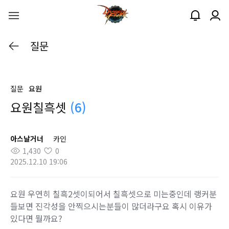
질문
질문
요원
요원칠흑셋
(6)
아스날거너
카인
1,430
0
2025.12.10 19:06
요원 우연히 칠흑2셋이되어서 칠흑셋으로 미는중인데 랭커분
들보면 진각성을 안찍으시는분들이 많더라구요 혹시 이유가
있다면 뭘까요?