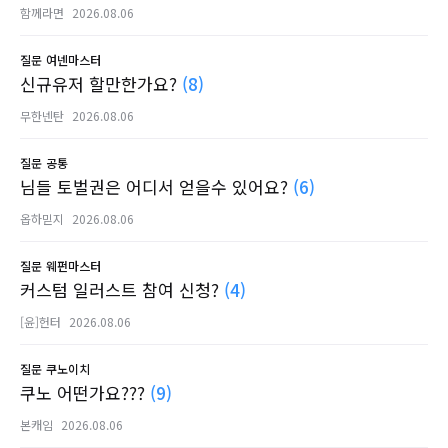
함께라면
2026.08.06
질문
여넨마스터
신규유저 할만한가요?
(8)
무한넨탄
2026.08.06
질문
공통
님들 토벌권은 어디서 얻을수 있어요?
(6)
옵하믿지
2026.08.06
질문
웨펀마스터
커스텀 일러스트 참여 신청?
(4)
[윤]헌터
2026.08.06
질문
쿠노이치
쿠노 어떤가요???
(9)
본캐임
2026.08.06