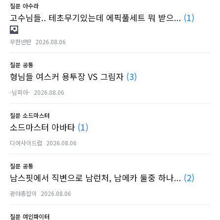
질문
아수라
고수님들.. 테초무기있는데 에픽풀세트 뭐 받으...
(1)
무한넨탄
2026.08.06
질문
공통
형님들 여스커 용투장 VS 그림자
(3)
-님피아-
2026.08.06
질문
소드마스터
소드마스터 아바타
(1)
디어사이드럽
2026.08.06
질문
공통
남스핏에서 직변으로 남런처, 남메카 둘중 하나...
(2)
광야총잡이
2026.08.06
질문
여인파이터