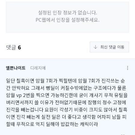
설정된 인장 정보가 없습니다.
PC웹에서 인장을 설정해주세요.
댓글
6
최신 댓글 이동
엘쁜나이트
디레지에
일단 칠흑이면 암월 7회가 찍힐텐데 암월 7회가 진각쓰는 순
간 안박혀요 그래서 뻥딜이 커질수밖에없는 구조에다가 물론
암월 vp 2번을 찍으면 가능하긴한데 굳이 개사기 무적 유틸을
버리면서까지 쓸 이유가 전혀없기때문에 잠행의 정수 고정에
진각을 빼는겁니다 요원이 각성기 비중이 크지도 않아서 칠흑
이면 진각 빼는게 실전 딜은 더 좋다고 생각함 어차피 남들 피
할때 무적으로 억지 딜해야 밥값하는 캐릭이라