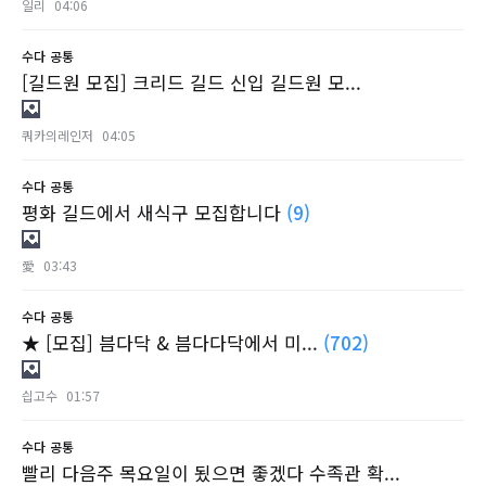
일리
04:06
수다
공통
[길드원 모집] 크리드 길드 신입 길드원 모...
쿼카의레인저
04:05
수다
공통
평화 길드에서 새식구 모집합니다
(9)
愛
03:43
수다
공통
★ [모집] 븜다닥 & 븜다다닥에서 미...
(702)
싑고수
01:57
수다
공통
빨리 다음주 목요일이 됬으면 좋겠다 수족관 확...