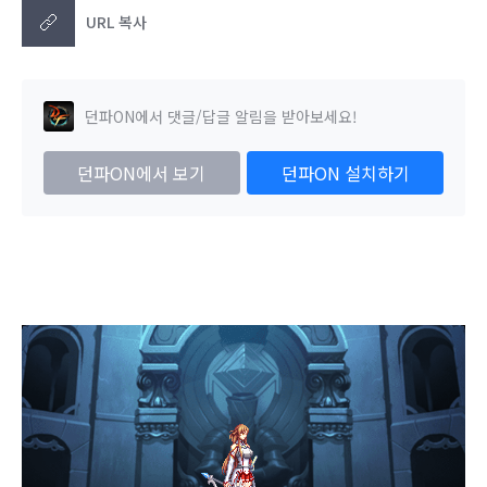
URL 복사
던파ON에서 댓글/답글 알림을 받아보세요!
던파ON에서 보기
던파ON 설치하기