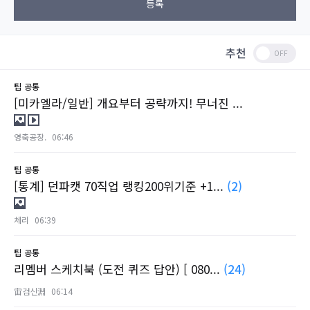
등록
추천
팁
공통
[미카엘라/일반] 개요부터 공략까지! 무너진 ...
영축공장.
06:46
팁
공통
[통계] 던파캣 70직업 랭킹200위기준 +1...
(2)
체리
06:39
팁
공통
리멤버 스케치북 (도전 퀴즈 답안) [ 080...
(24)
宙검신淵
06:14