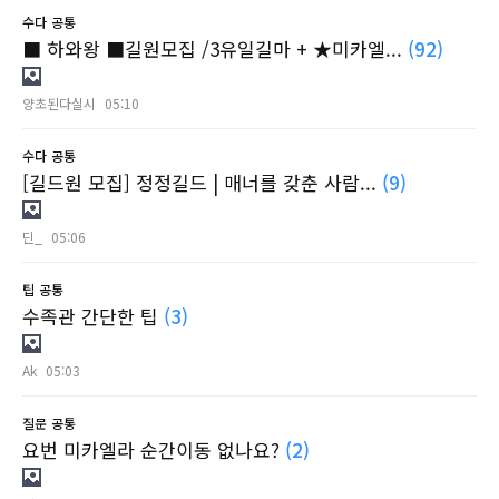
수다
공통
■ 하와왕 ■길원모집 /3유일길마 + ★미카엘...
(92)
양초된다실시
05:10
수다
공통
[길드원 모집] 정정길드 | 매너를 갖춘 사람...
(9)
딘_
05:06
팁
공통
수족관 간단한 팁
(3)
Ak
05:03
질문
공통
요번 미카엘라 순간이동 없나요?
(2)