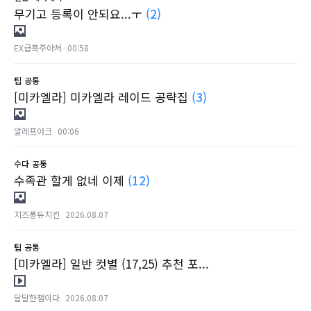
무기고 등록이 안되요...ㅜ
(2)
EX급폭주아처
00:58
팁
공통
[미카엘라] 미카엘라 레이드 공략집
(3)
알레프아크
00:06
수다
공통
수족관 할게 없네 이제
(12)
치즈퐁듀치킨
2026.08.07
팁
공통
[미카엘라] 일반 컷별 (17,25) 추천 포...
달달한잼이다
2026.08.07