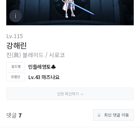
Lv.115
강해린
진(眞) 블레이드 / 시로코
민들레영토♣
Lv.43 마즈나요
인장 확인하기
댓글
7
최신 댓글 이동