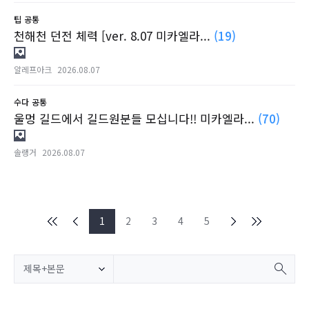
팁
공통
천해천 던전 체력 [ver. 8.07 미카엘라...
(19)
알레프아크
2026.08.07
수다
공통
울멍 길드에서 길드원분들 모십니다!! 미카엘라...
(70)
솔랭거
2026.08.07
1
2
3
4
5
제목+본문