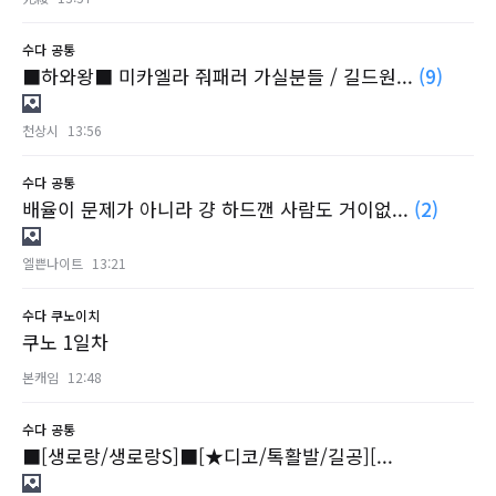
수다
공통
■하와왕■ 미카엘라 줘패러 가실분들 / 길드원...
(9)
천상시
13:56
수다
공통
배율이 문제가 아니라 걍 하드깬 사람도 거이없...
(2)
엘쁜나이트
13:21
수다
쿠노이치
쿠노 1일차
본캐임
12:48
수다
공통
■[생로랑/생로랑S]■[★디코/톡활발/길공][...