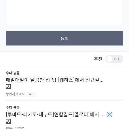
등록
추천
수다
공통
매일매일이 달콤한 접속! [웨하스]에서 신규길...
짱깨시켜먹자
14:11
수다
공통
[루바토-레가토-테누토]연합길드[멜로디]에서 ...
(8)
死綏
13:57