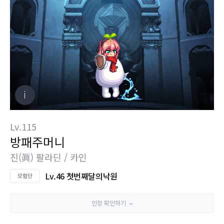
Lv.115
방패주머니
진(眞) 팔라딘 / 카인
Lv.46 첫번째달의낙원
인장 확인하기