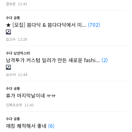
콥듀란
12:42
수다
공통
★ [모집] 븜다닥 & 븜다다닥에서 미...
(702)
싑고수
12:28
수다
남넨마스터
남격투가 커스텀 일러가 만든 새로운 fashi...
(2)
요수아
11:44
수다
공통
휴가 마지막날이네 ㅠㅠ
진짜초코맛
11:43
수다
공통
매칭 쾌적해서 좋네
(6)