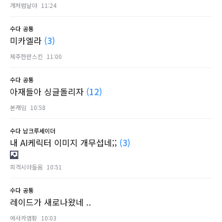
개처럼날아
11:24
수다
공통
미카엘라
(3)
제주한란스킨
11:00
수다
공통
아재들아 싱글돌리자
(12)
본캐임
10:58
수다
남크루세이더
내 AI케릭터 이미지 개무섭네;;
(3)
피격시아들옴
10:51
수다
공통
레이드가 새로나왔네 ..
에사카염황
10:03