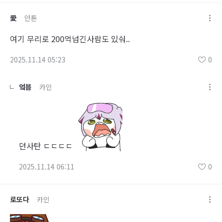
愛
안톤
여기 무리로 200억넘긴사람도 있숴..
2025.11.14 05:23
0
엌븜
카인
던사탄 ㄷㄷㄷㄷ
2025.11.14 06:11
0
로또다
카인