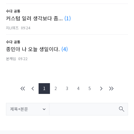
수다
공통
커스텀 일러 생각보다 좀...
(1)
지LI워즈
09:24
수다
공통
종민아 나 오늘 생일이다.
(4)
본캐임
09:22
1
2
3
4
5
제목+본문