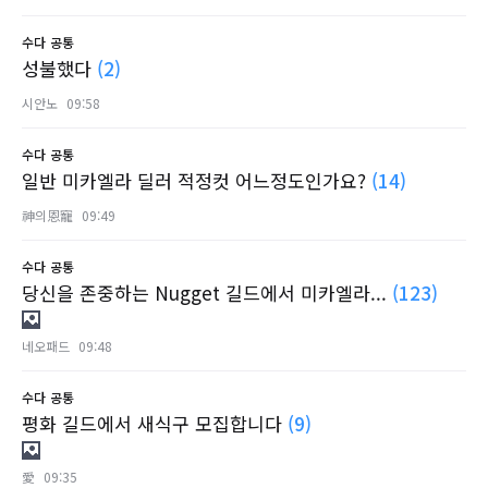
수다
공통
성불했다
(2)
시안노
09:58
수다
공통
일반 미카엘라 딜러 적정컷 어느정도인가요?
(14)
神의恩寵
09:49
수다
공통
당신을 존중하는 Nugget 길드에서 미카엘라...
(123)
네오패드
09:48
수다
공통
평화 길드에서 새식구 모집합니다
(9)
愛
09:35