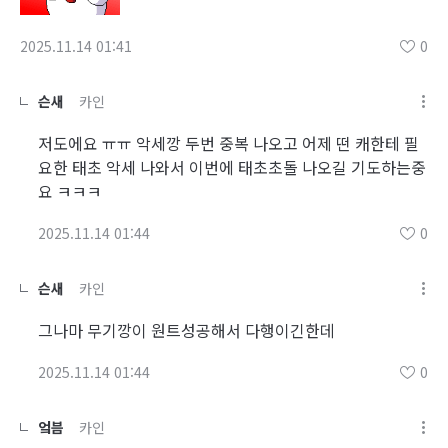
2025.11.14 01:41
0
슨새
카인
저도에요 ㅠㅠ 악세깡 두번 중복 나오고 어제 떤 캐한테 필
요한 태초 악세 나와서 이번에 태초초돌 나오길 기도하는중
요 ㅋㅋㅋ
2025.11.14 01:44
0
슨새
카인
그나마 무기깡이 원트성공해서 다행이긴한데
2025.11.14 01:44
0
엌븜
카인