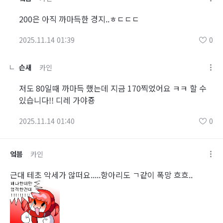
200은 아직 까마득한 경지..ㅎㄷㄷㄷ
2025.11.14 01:39
0
슨새
카인
저도 80일때 까마득 했는데 지금 170찍었어요 ㅋㅋ 할 수
있습니다!! 디레 가야죵
2025.11.14 01:40
0
엌븜
카인
근대 테초 악세가 않떠요.....항아리도 ㄱ같이 폭망 흐흐..