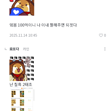
엌븜 100억이니 나 이내 쩔해주면 되겟다
2025.11.14 10:45
0
로또다
카인
난 칠흑 2태초