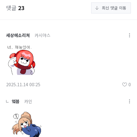
댓글
23
최신 댓글 이동
세상에소리쳐
카시야스
2025.11.14 00:25
0
엌븜
카인