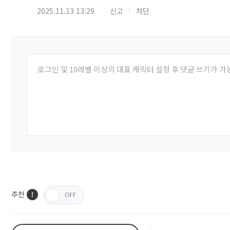
2025.11.13 13:29
신고
차단
로그인 및 10레벨 이상의 대표 캐릭터 설정 후 댓글 쓰기가 가
추천