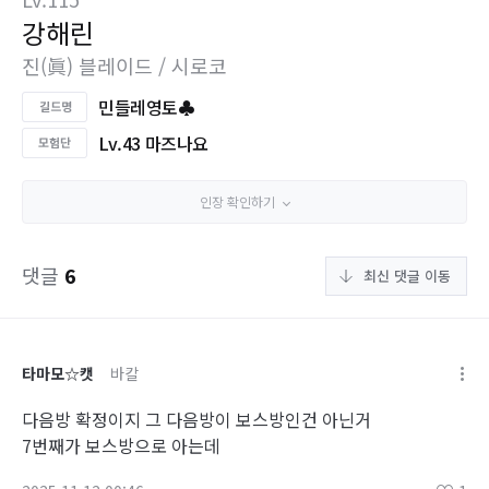
강해린
진(眞) 블레이드 / 시로코
민들레영토♣
Lv.43 마즈나요
인장 확인하기
댓글
6
최신 댓글 이동
타마모☆캣
바칼
다음방 확정이지 그 다음방이 보스방인건 아닌거
7번째가 보스방으로 아는데