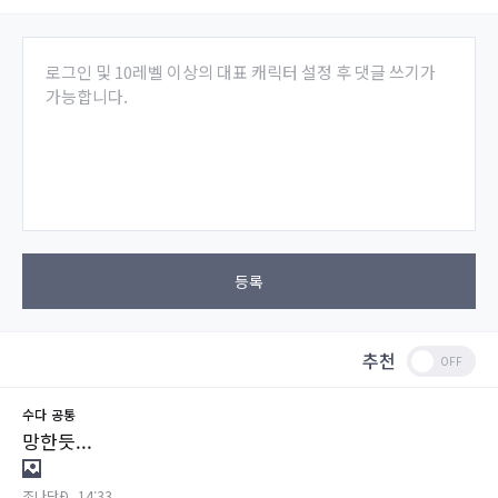
로그인 및 10레벨 이상의 대표 캐릭터 설정 후 댓글 쓰기가
가능합니다.
등록
추천
수다
공통
망한듯...
조나단Ð
14:33