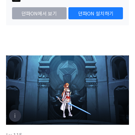
던파ON에서 보기
던파ON 설치하기
Lv.115