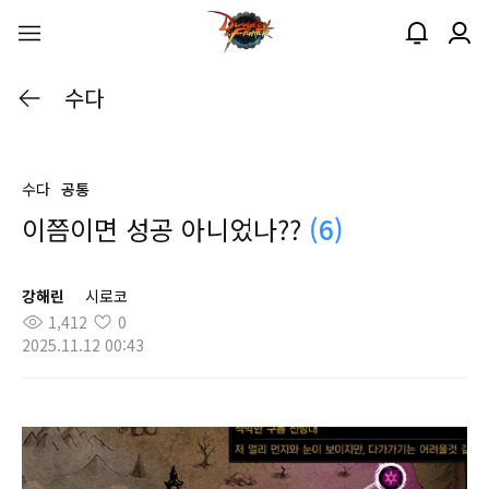
수다
수다
공통
이쯤이면 성공 아니었나??
(6)
강해린
시로코
1,412
0
2025.11.12 00:43