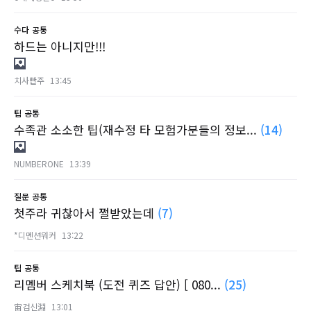
수다
공통
하드는 아니지만!!!
치사빤주
13:45
팁
공통
수족관 소소한 팁(재수정 타 모험가분들의 정보...
(14)
NUMBERONE
13:39
질문
공통
첫주라 귀찮아서 쩔받았는데
(7)
*디멘션워커
13:22
팁
공통
리멤버 스케치북 (도전 퀴즈 답안) [ 080...
(25)
宙검신淵
13:01