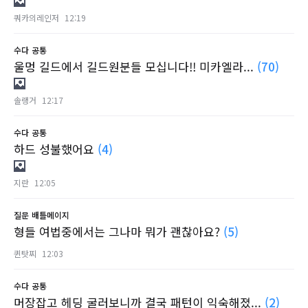
쿼카의레인저
12:19
수다
공통
울멍 길드에서 길드원분들 모십니다!! 미카엘라...
(70)
솔랭거
12:17
수다
공통
하드 성불했어요
(4)
지란
12:05
질문
배틀메이지
형들 여법중에서는 그나마 뭐가 괜찮아요?
(5)
퀸탓찌
12:03
수다
공통
머장잡고 헤딩 굴러보니까 결국 패턴이 익숙해졌...
(2)