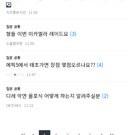
치즈퐁듀치킨
11:56
질문
공통
형들 이번 미카엘라 레이드요
(3)
소울협회장
11:50
질문
공통
에픽5에서 태초가면 장점 몇점오르나요??
(4)
∴∵★∵∴
11:47
질문
공통
디레 악연 올포식 어떻게 하는지 알려주실분
(2)
(뮤즈)바드
11:22