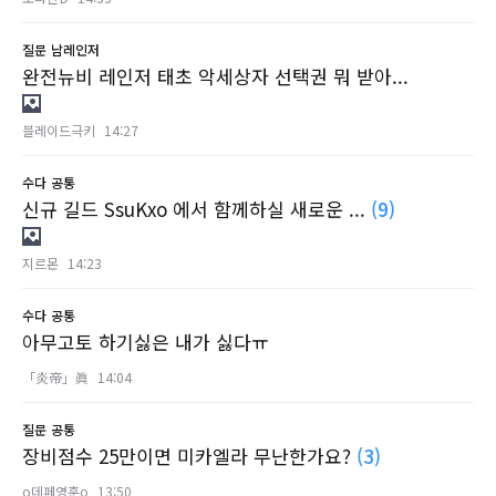
질문
남레인저
완전뉴비 레인저 태초 악세상자 선택권 뭐 받아...
블레이드극키
14:27
수다
공통
신규 길드 SsuKxo 에서 함께하실 새로운 ...
(9)
지르몬
14:23
수다
공통
아무고토 하기싫은 내가 싫다ㅠ
「炎帝」眞
14:04
질문
공통
장비점수 25만이면 미카엘라 무난한가요?
(3)
o데페영훈o
13:50