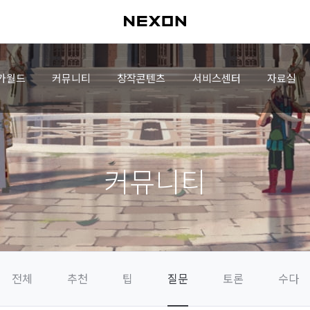
가월드
커뮤니티
창작콘텐츠
서비스센터
자료실
커뮤니티
전체
추천
팁
질문
토론
수다