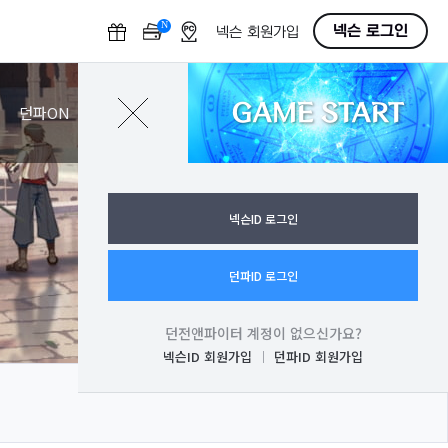
N
O
넥슨 로그인
넥슨 회원가입
F
F
GAME START
로그인
던파ON
넥슨ID 로그인
던파ID 로그인
던전앤파이터 계정이 없으신가요?
넥슨ID 회원가입
던파ID 회원가입