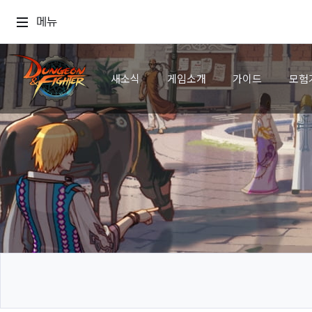
메뉴
새소식
게임소개
가이드
모험