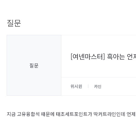
질문
[여넨마스터] 흑아는 언
질문
위시윈
카인
지금 고유융합석 때문에 태초세트포인트가 딱커트라인인데 언제