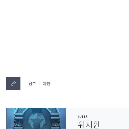
신고
차단
Lv115
위시윈