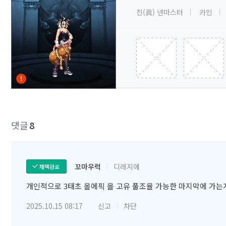
진(眞) 넨마스터
카인
댓글
8
꼬마우럭
디레지에
채택완료
개인적으로 3태초 올에픽 올 고유 풀조율 가능한 마지막에 가는
2025.10.15 08:17
신고
차단