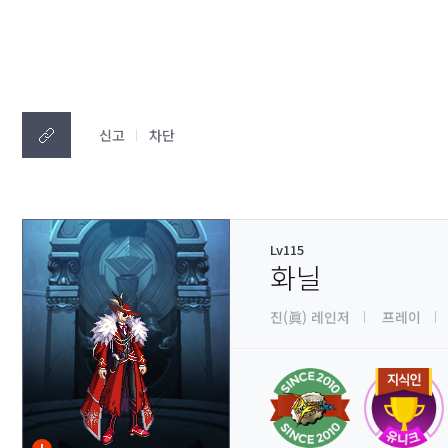
신고
차단
Lv115
화닐
진(眞) 레인저
프레이