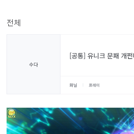
전체
[공통] 유니크 문패 개
수다
화닐
프레이