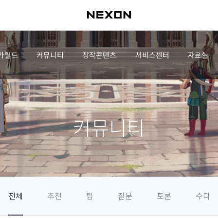
가월드
커뮤니티
창작콘텐츠
서비스센터
자료실
커뮤니티
전체
추천
팁
질문
토론
수다