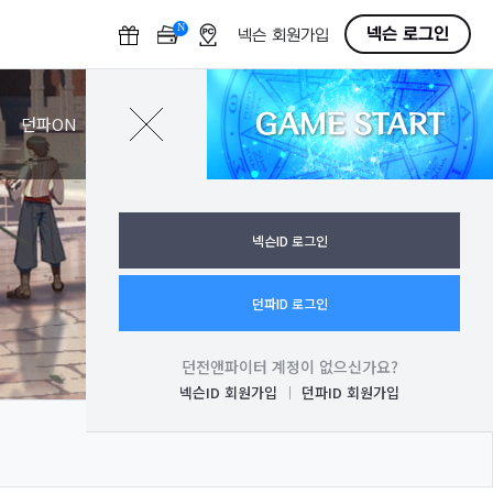
N
O
넥슨 로그인
넥슨 회원가입
F
F
GAME START
로그인
던파ON
넥슨ID 로그인
던파ID 로그인
던전앤파이터 계정이 없으신가요?
넥슨ID 회원가입
던파ID 회원가입