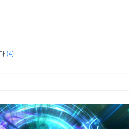
쩐다
(4)