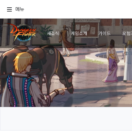
메뉴
새소식
게임소개
가이드
모험