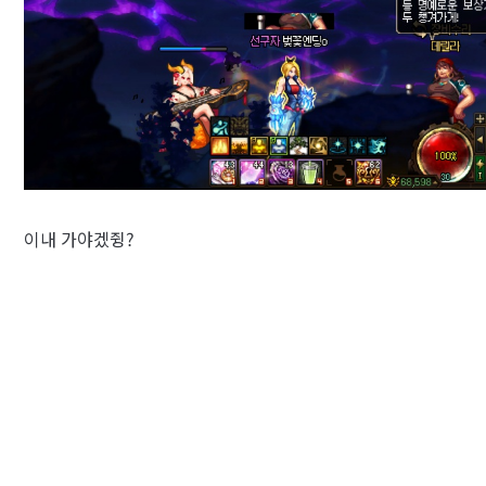
이내 가야겠쥥?