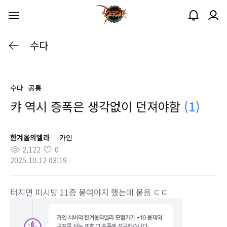
수다
수다
공통
캬 역시 증폭은 생각없이 던져야함
(1)
한겨울의엘라
카인
2,122
0
2025.10.12 03:19
터지면 피시방 11증 붙여야지 했는데 붙음 ㄷㄷ