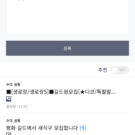
등록
추천
수다
공통
■[생로랑/생로랑S]■길드원모집[★디코/톡활발...
콥듀란
11:02
수다
공통
평화 길드에서 새식구 모집합니다
(9)