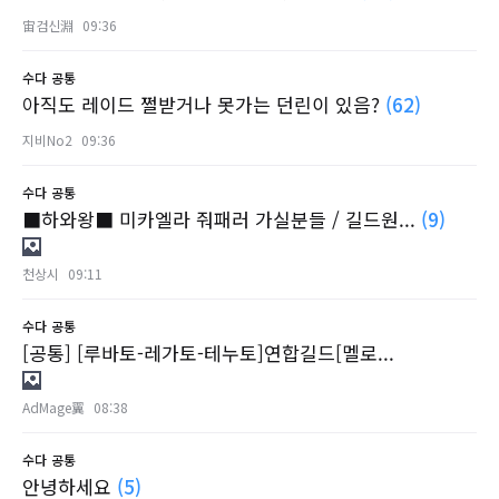
宙검신淵
09:36
수다
공통
아직도 레이드 쩔받거나 못가는 던린이 있음?
(62)
지비No2
09:36
수다
공통
■하와왕■ 미카엘라 줘패러 가실분들 / 길드원...
(9)
천상시
09:11
수다
공통
[공통] [루바토-레가토-테누토]연합길드[멜로...
AdMage翼
08:38
수다
공통
안녕하세요
(5)