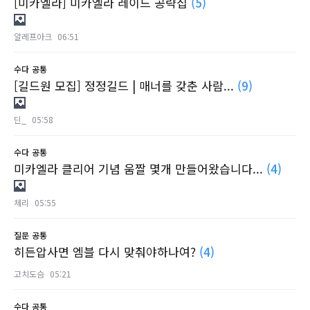
[미카엘라] 미카엘라 레이드 공략집
(5)
알레프아크
06:51
수다
공통
[길드원 모집] 정정길드 | 매너를 갖춘 사람...
(9)
딘_
05:58
수다
공통
미카엘라 클리어 기념 움짤 몇개 만들어왔습니다...
(4)
체리
05:55
질문
공통
히든압사면 엠블 다시 맞춰야하나여?
(4)
고치도슴
05:21
수다
공통