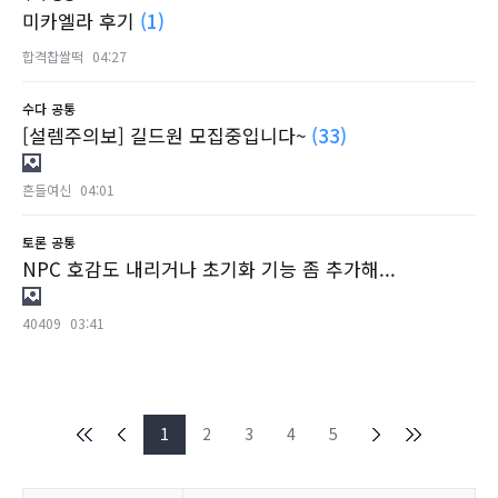
미카엘라 후기
(1)
합격찹쌀떡
04:27
수다
공통
[설렘주의보] 길드원 모집중입니다~
(33)
흔들여신
04:01
토론
공통
NPC 호감도 내리거나 초기화 기능 좀 추가해...
40409
03:41
1
2
3
4
5