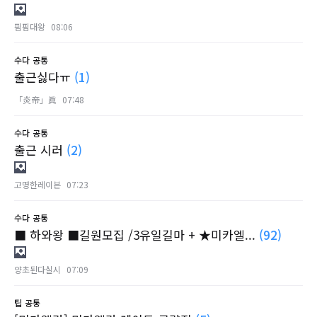
핌핌대왕
08:06
수다
공통
출근싫다ㅠ
(1)
「炎帝」眞
07:48
수다
공통
출근 시러
(2)
고명한레이븐
07:23
수다
공통
■ 하와왕 ■길원모집 /3유일길마 + ★미카엘...
(92)
양초된다실시
07:09
팁
공통