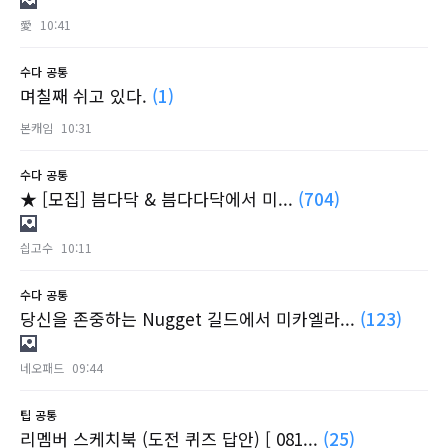
愛
10:41
수다
공통
며칠째 쉬고 있다.
(1)
본캐임
10:31
수다
공통
★ [모집] 븜다닥 & 븜다다닥에서 미...
(704)
싑고수
10:11
수다
공통
당신을 존중하는 Nugget 길드에서 미카엘라...
(123)
네오패드
09:44
팁
공통
리멤버 스케치북 (도전 퀴즈 답안) [ 081...
(25)