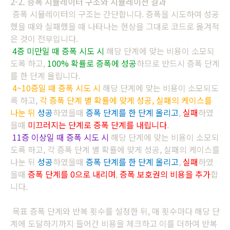
2-2. 증폭 시뮬레이터 구조와 시뮬레이션 결과
증폭 시뮬레이터의 구조는 간단합니다. 증폭을 시도하여 성공
했을 때와 실패했을 때 나타나는 현상을 그대로 코드로 옮겨적
은 것이 전부입니다.
4증 미만일 때 증폭 시도 시
해당 단계에 맞는 비용이 소모되
도록 하고,
100% 확률로 증폭에 성공
하므로 반드시 증폭 단계
를 한 단계 올립니다.
4~10증일 때 증폭 시도 시
해당 단계에 맞는 비용이 소모되도
록 하고,
각 증폭 단계 별 확률에 맞게 성공, 실패의 케이스를
나눈 뒤
성공
하였을때
증폭 단계를 한 단계 올리고
,
실패
하였
을때
미끄러지는 단계로 증폭 단계를 내립니다
.
11증 이상일 때 증폭 시도 시
해당 단계에 맞는 비용이 소모되
도록 하고, 각 증폭 단계 별 확률에 맞게 성공, 실패의 케이스를
나눈 뒤
성공
하였을때
증폭 단계를 한 단계 올리고
,
실패
하였
을때
증폭 단계를 0으로 내리며
,
증폭 보호권의 비용을 추가
합
니다.
목표 증폭 단계와 반복 횟수를 설정한 뒤, 매 횟수마다 해당 단
계에 도달하기까지 들어간 비용을 체크하고 이를 더하여 반복