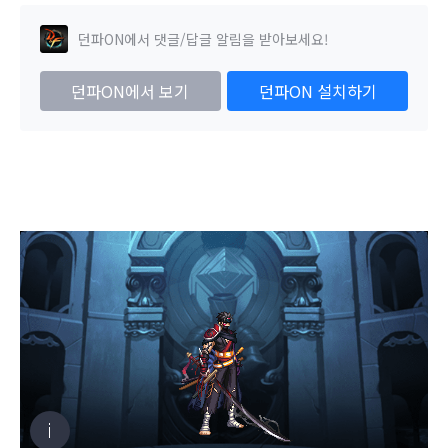
던파ON에서 댓글/답글 알림을 받아보세요!
던파ON에서 보기
던파ON 설치하기