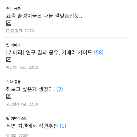
수다
공통
요즘 출렁이들은 다들 깔맞춤인듯..
[현랑]혈귀
22:23
팁
키메라
[키메라] 연구 결과 공유, 키메라 가이드
(58)
에반쩰리스트
22:13
수다
공통
해보고 싶은게 생겼다.
(2)
고명한레이븐
22:10
팁
여넨마스터
직변 여넨에서 직변추천
(1)
이치로
22:02