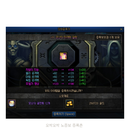
오싹오싹 노증보 증폭촌