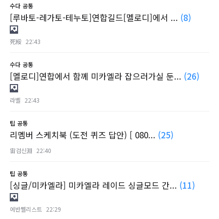
수다
공통
[루바토-레가토-테누토]연합길드[멜로디]에서 ...
(8)
死綏
22:43
수다
공통
[멜로디]연합에서 함께 미카엘라 잡으러가실 둔...
(26)
라벨
22:43
팁
공통
리멤버 스케치북 (도전 퀴즈 답안) [ 080...
(25)
宙검신淵
22:40
팁
공통
[싱글/미카엘라] 미카엘라 레이드 싱글모드 간...
(11)
에반쩰리스트
22:29