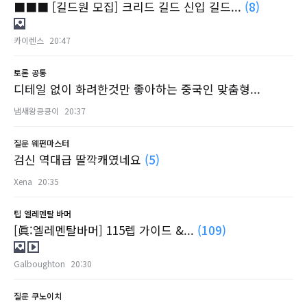
■■■ [길드원 모집] 크리드 길드 신입 길드...
(8)
카이렌스
20:47
토론
공통
디테일 없이 화려한것만 좋아하는 중국인 맞춤형...
냄새왕킁킁이
20:37
질문
웨펀마스터
검신 역대급 딸깍캐였네요
(5)
Xena
20:35
팁
엘레멘탈 바머
[眞:엘레멘탈바머] 115렙 가이드 &...
(109)
Galboughton
20:30
질문
쿠노이치