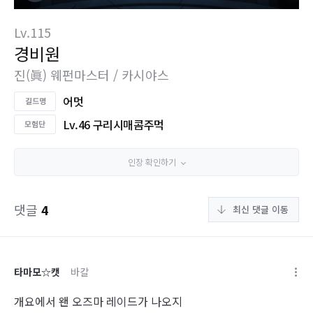
Lv.115
경비원
진(眞) 웨펀마스터 / 카시야스
어멋
Lv.46 구리시매콤주먹
인장 확인하기
댓글
4
최신 댓글 이동
타마모☆캣
바칼
개요에서 왠 오즈마 레이드가 나오지