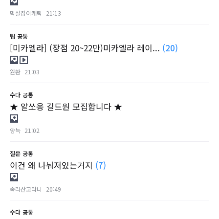
멱살잡이캐릭
21:13
팁
공통
[미카엘라] (장점 20~22만)미카엘라 레이...
(20)
원환
21:03
수다
공통
★ 알쏘옹 길드원 모집합니다 ★
양늑
21:02
질문
공통
이건 왜 나눠져있는거지
(7)
속리산고라니
20:49
수다
공통