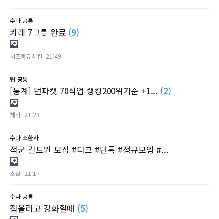
수다
공통
카레 7그릇 완료
(9)
치즈퐁듀치킨
21:49
팁
공통
[통계] 던파캣 70직업 랭킹200위기준 +1...
(2)
체리
21:23
수다
소환사
적군 길드원 모집 #디코 #단톡 #정규모임 #...
소환
21:17
수다
공통
접을라고 강화할때
(5)