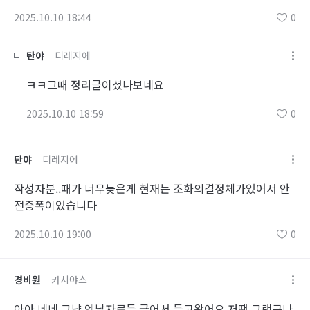
2025.10.10 18:44
0
탄야
디레지에
ㅋㅋ그때 정리글이셨나보네요
2025.10.10 18:59
0
탄야
디레지에
작성자분..때가 너무늦은게 현재는 조화의결정체가있어서 안
전증폭이있습니다
2025.10.10 19:00
0
경비원
카시야스
아아 네네 그냥 엣날자료들 긁어서 들고왔어요 저땐 그랬구나