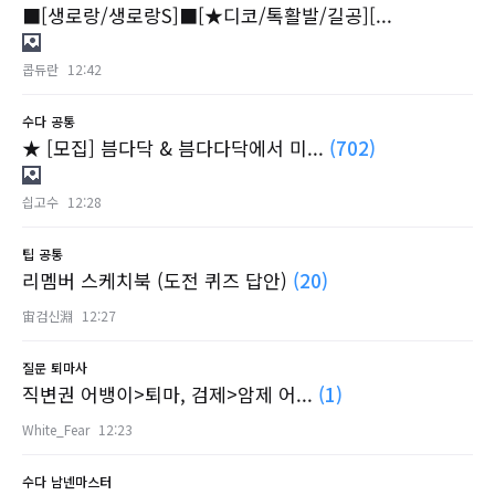
■[생로랑/생로랑S]■[★디코/톡활발/길공][...
콥듀란
12:42
수다
공통
★ [모집] 븜다닥 & 븜다다닥에서 미...
(702)
싑고수
12:28
팁
공통
리멤버 스케치북 (도전 퀴즈 답안)
(20)
宙검신淵
12:27
질문
퇴마사
직변권 어뱅이>퇴마, 검제>암제 어...
(1)
White_Fear
12:23
수다
남넨마스터