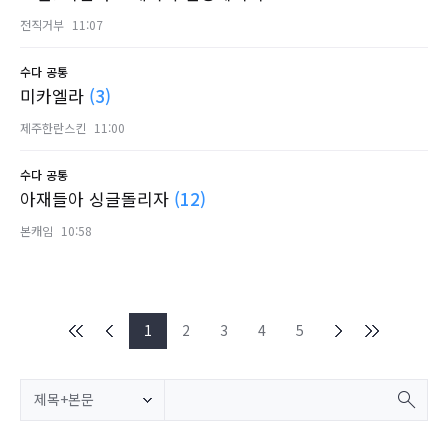
전직거부
11:07
수다
공통
미카엘라
(3)
제주한란스킨
11:00
수다
공통
아재들아 싱글돌리자
(12)
본캐임
10:58
1
2
3
4
5
제목+본문