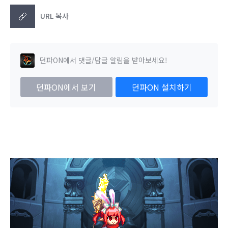
URL 복사
던파ON에서 댓글/답글 알림을 받아보세요!
던파ON에서 보기
던파ON 설치하기