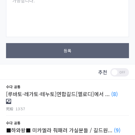
가능합니다.
등록
추천
수다
공통
[루바토-레가토-테누토]연합길드[멜로디]에서 ...
(8)
死綏
13:57
수다
공통
■하와왕■ 미카엘라 줘패러 가실분들 / 길드원...
(9)