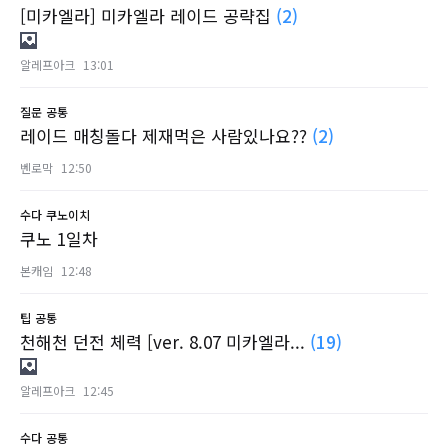
[미카엘라] 미카엘라 레이드 공략집
(2)
알레프아크
13:01
질문
공통
레이드 매칭돌다 제재먹은 사람있나요??
(2)
벤로막
12:50
수다
쿠노이치
쿠노 1일차
본캐임
12:48
팁
공통
천해천 던전 체력 [ver. 8.07 미카엘라...
(19)
알레프아크
12:45
수다
공통