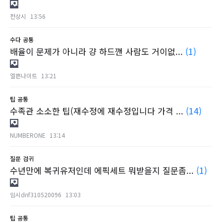
천상시
13:56
수다
공통
배율이 문제가 아니라 걍 하드깬 사람도 거이없...
(1)
엘쁜나이트
13:21
팁
공통
수족관 소소한 팁(재수정에 재수정입니다 가격 ...
(14)
NUMBERONE
13:14
질문
검귀
수년만에 복귀유저인데 에픽세트 뭐받을지 질문좀...
(1)
임시dnf310520096
13:03
팁
공통