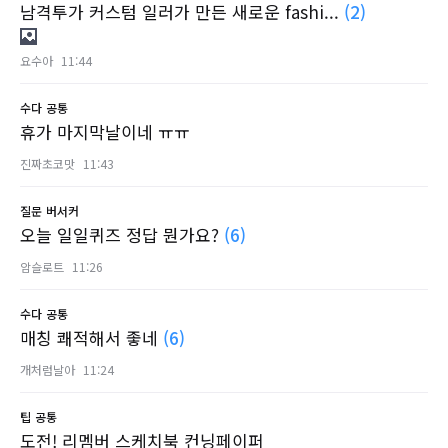
남격투가 커스텀 일러가 만든 새로운 fashi...
(2)
요수아
11:44
수다
공통
휴가 마지막날이네 ㅠㅠ
진짜초코맛
11:43
질문
버서커
오늘 일일퀴즈 정답 뭔가요?
(6)
암슬로트
11:26
수다
공통
매칭 쾌적해서 좋네
(6)
개처럼날아
11:24
팁
공통
도전! 리멤버 스케치북 컨닝페이퍼