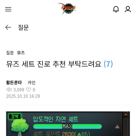
질문
질문
뮤즈
뮤즈 세트 진로 추천 부탁드려요
(7)
활든훈타
카인
3,099
0
2025.10.10 16:29