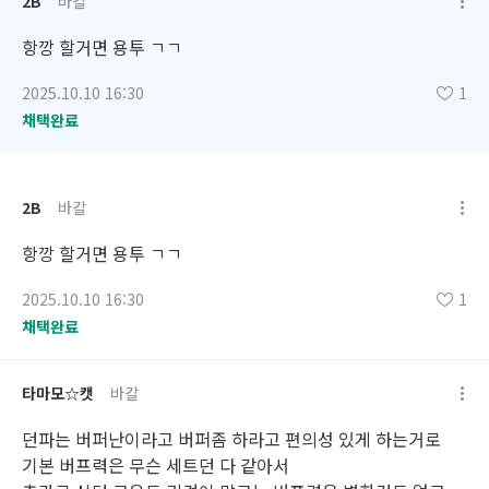
2B
바칼
항깡 할거면 용투 ㄱㄱ
2025.10.10 16:30
1
채택완료
2B
바칼
항깡 할거면 용투 ㄱㄱ
2025.10.10 16:30
1
채택완료
타마모☆캣
바칼
던파는 버퍼난이라고 버퍼좀 하라고 편의성 있게 하는거로
기본 버프력은 무슨 세트던 다 같아서