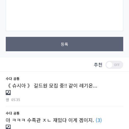
등록
추천
수다
공통
《 슈시아 》 길드원 모집 중!! 같이 레기온...
웬
05:35
수다
공통
아 ㅋㅋㅋ 수족관 ㅈㄴ 재밌다 이게 겜이지.
(3)