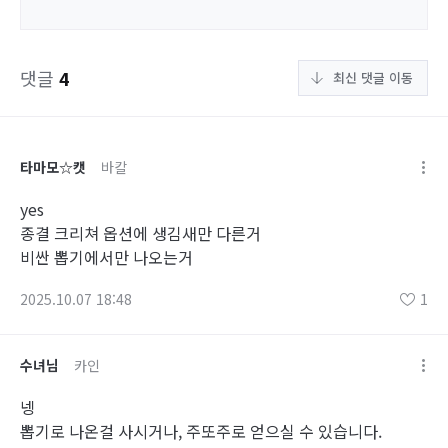
댓글
4
최신 댓글 이동
타마모☆캣
바칼
yes
종결 크리쳐 옵션에 생김새만 다른거
비싼 뽑기에서만 나오는거
2025.10.07 18:48
1
수녀님
카인
넹
뽑기로 나온걸 사시거나, 주또주로 얻으실 수 있습니다.