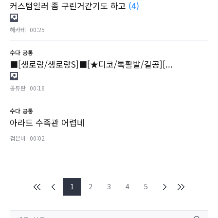
커스텀일러 좀 구린거같기도 하고
(4)
헤카테
00:25
수다
공통
■[생로랑/생로랑S]■[★디코/톡활발/길공][...
콥듀란
00:16
수다
공통
아라드 수족관 어렵네
검은비
00:02
1
2
3
4
5