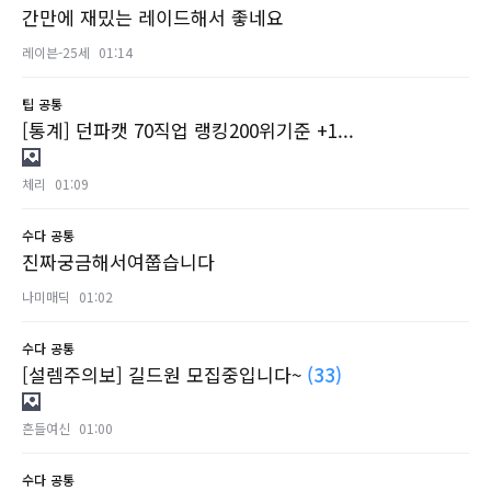
간만에 재밌는 레이드해서 좋네요
레이븐-25세
01:14
팁
공통
[통계] 던파캣 70직업 랭킹200위기준 +1...
체리
01:09
수다
공통
진짜궁금해서여쭙습니다
나미매딕
01:02
수다
공통
[설렘주의보] 길드원 모집중입니다~
(33)
흔들여신
01:00
수다
공통