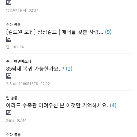
양초된다실시
02:37
수다
공통
[길드원 모집] 정정길드 | 매너를 갖춘 사람...
(9)
딘_
02:34
수다
여넨마스터
85염제 복귀 가능한가요..?
(1)
임시dnf110081976
02:02
팁
공통
아라드 수족관 어려우신 분 이것만 기억하세요.
(4)
Xena
01:44
수다
공통