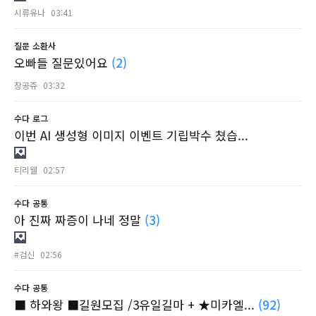
시류유나
03:41
질문
소환사
오빠들 질문있어요
(2)
장공쥬
03:32
수다
로그
이번 AI 생성형 이미지 이벤트 기립박수 쳤습...
티리웰
02:57
수다
공통
아 진짜 짜증이 나네 정말
(3)
#검신
02:56
수다
공통
■ 하와왕 ■길원모집 /3유일길마 + ★미카엘...
(92)