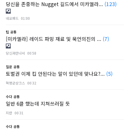
당신을 존중하는 Nugget 길드에서 미카엘라...
(123)
네오패드
01:00
팁
공통
[미카엘라] 레이드 파밍 재료 및 묵언의진의 ...
(7)
당신과만나서
00:58
질문
공통
토벌권 이제 킵 안된다는 말이 있던데 맞나요?...
(5)
혁명군샹크스
00:32
수다
공통
일반 6클 했는데 지쳐쓰러질 듯
지란
00:31
수다
공통