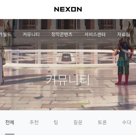
가월드
커뮤니티
창작콘텐츠
서비스센터
자료실
커뮤니티
전체
추천
팁
질문
토론
수다