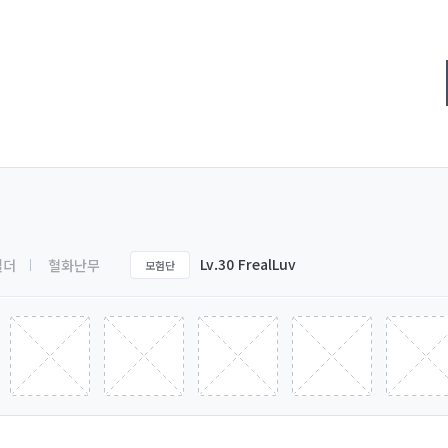
Lv.30 FrealLuv
힐더
혈화난무
모험단