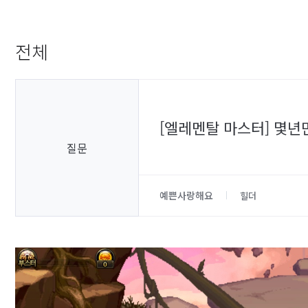
전체
[엘레멘탈 마스터] 몇
질문
예쁜사랑해요
힐더