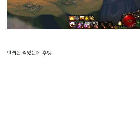
만렙은 찍었는데 후엥