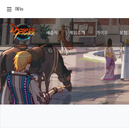
메뉴
새소식
게임소개
가이드
모험