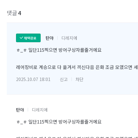
댓글
4
탄야
디레지에
채택완료
ㅎ_ㅎ 일단115찍으면 방어구상자를줄거에요
레어장비로 계승으로 다 옮겨서 끼신다음 은화 조금 모였으면 
2025.10.07 18:01
신고
차단
탄야
디레지에
ㅎ_ㅎ 일단115찍으면 방어구상자를줄거에요