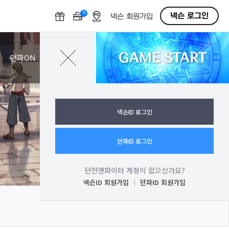
N
O
넥슨 로그인
넥슨 회원가입
F
F
GAME START
로그인
던파ON
넥슨ID 로그인
던파ID 로그인
던전앤파이터 계정이 없으신가요?
넥슨ID 회원가입
던파ID 회원가입