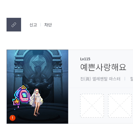
신고
차단
Lv115
예쁜사랑해요
진(眞) 엘레멘탈 마스터