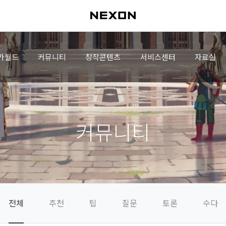
가월드
커뮤니티
창작콘텐츠
서비스센터
자료실
커뮤니티
전체
추천
팁
질문
토론
수다