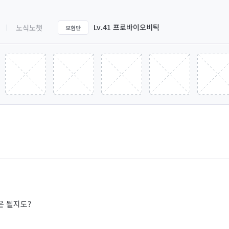
Lv.41 프로바이오비틱
노식노챗
모험단
은 될지도?