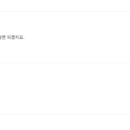
알면 되겠지요.