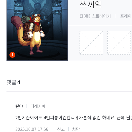
쓰꺼억
진(眞) 스트라이커
프레이
댓글
4
탄야
디레지에
2인기준이여도 4인피통이긴한ㄷㅔ가본적 없긴 하네요..근데 딜
2025.10.07 17:56
신고
차단