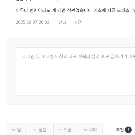
아무나 한명이라도 개 쌔면 상관없습니다 애초에 지금 로페즈 1
2025.10.07 20:02
신고
차단
로그인 및 10레벨 이상의 대표 캐릭터 설정 후 댓글 쓰기가 가
팁
질문
토론
수다
추천