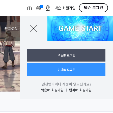
N
O
넥슨 로그인
넥슨 회원가입
F
F
GAME START
로그인
던파ON
넥슨ID 로그인
던파ID 로그인
던전앤파이터 계정이 없으신가요?
넥슨ID 회원가입
던파ID 회원가입