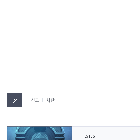
신고
차단
Lv115