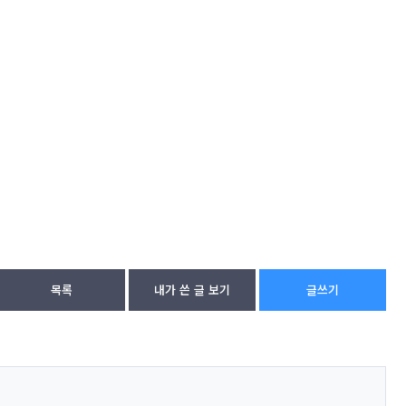
목록
내가 쓴 글 보기
글쓰기