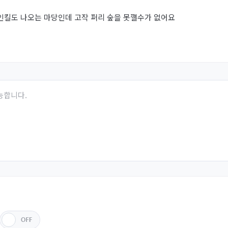
인킬도 나오는 마당인데 고작 퍼리 숲을 못깰수가 없어요
능합니다.