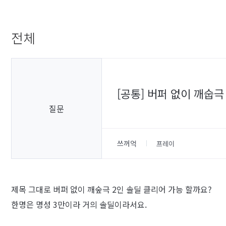
전체
[공통] 버퍼 없이 깨숩극
질문
쓰꺼억
프레이
제목 그대로 버퍼 없이 깨숲극 2인 솔딜 클리어 가능 할까요?
한명은 명성 3만이라 거의 솔딜이라서요.