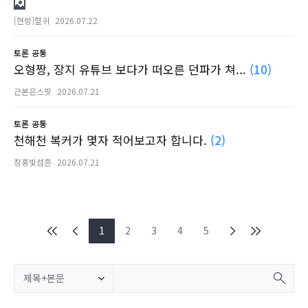
[현랑]혈귀
2026.07.22
토론
공통
오형짱, 장지 유튜브 보다가 떠오른 던파가 쳐...
(10)
근본은스핏
2026.07.21
토론
공통
천해천 복커가 몇자 적어보고자 합니다.
(2)
창홍빛섬흔
2026.07.21
1
2
3
4
5
제목+본문