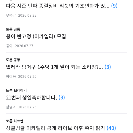
다음 시즌 던파 종결장비 리셋의 기조변화가 있...
(9)
무력감
2026.07.28
토론
공통
웅이 반고정 (미카엘라) 모집
웅이
2026.07.27
토론
공통
밐레라 방어구 1주당 1개 말이 되는 소리임?...
(3)
하이븜
2026.07.26
토론
브레이커
21번째 생일축하합니다,
(3)
섬슝이
2026.07.26
토론
히트맨
싱글벙글 미카엘라 공개 라이브 이후 쪽지 읽기
(40)