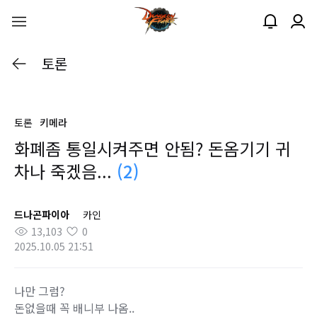
토론
토론
키메라
화폐좀 통일시켜주면 안됨? 돈옴기기 귀
차나 죽겠음...
(2)
드나곤파이아
카인
13,103
0
2025.10.05 21:51
나만 그럼?
돈없을때 꼭 배니부 나옴..