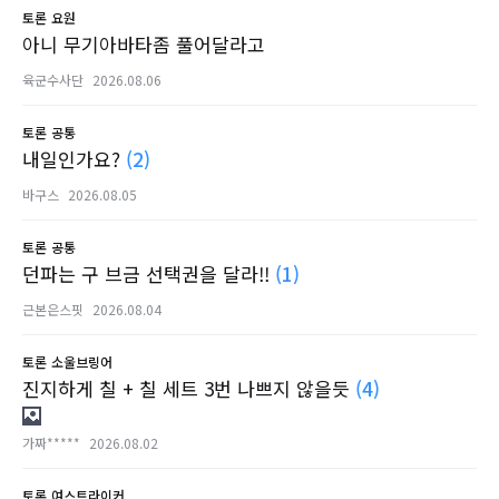
토론
요원
아니 무기아바타좀 풀어달라고
육군수사단
2026.08.06
토론
공통
내일인가요?
(2)
바구스
2026.08.05
토론
공통
던파는 구 브금 선택권을 달라!!
(1)
근본은스핏
2026.08.04
토론
소울브링어
진지하게 칠 + 칠 세트 3번 나쁘지 않을듯
(4)
가짜*****
2026.08.02
토론
여스트라이커