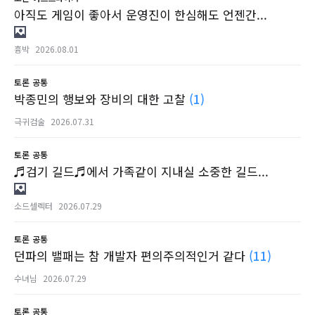
아직도 게임이 좋아서 운영진이 한심해도 언젠간...
흉박
2026.08.01
토론
공통
박종민의 행보와 장비의 대한 고찰
(1)
극귀검술
2026.07.31
토론
공통
♬검기 길드♬에서 가족같이 지내실 소중한 길드...
소드셀렉터
2026.07.29
토론
공통
던파의 밸패는 참 개발자 편의주의적인거 같다
(11)
수녀님
2026.07.29
토론
공통