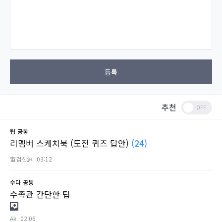
등록
추천
팁
공통
리멤버 스케치북 (도전 퀴즈 답안)
(24)
宙검신淵
03:12
수다
공통
수족관 간단한 팁
Ak
02:06