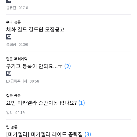
콥듀란
01:18
수다
공통
채화 길드 길드원 모집공고
룩회장
01:00
질문
패러메딕
무기고 등록이 안되요...ㅜ
(2)
EX급폭주아처
00:58
질문
공통
요번 미카엘라 순간이동 없나요?
(1)
일리
00:19
팁
공통
[미카엘라] 미카엘라 레이드 공략집
(3)