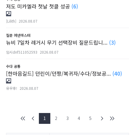
저도 미카엘라 첫날 첫클 성공
(6)
[Lilith]
2026.08.07
질문
여넨마스터
뉴비 7일차 레거시 무기 선택장비 질문드립니...
(3)
임시dnf511052593
2026.08.07
수다
공통
[한마음길드] 던린이/던짱/복귀자/수다/정보공...
(40)
유우후!
2026.08.07
1
2
3
4
5