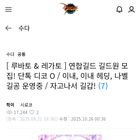
수다
수다
공통
[ 루바토 & 레가토 ] 연합길드 길드원 모
집! 단톡 디코 O / 이내, 이내 헤딩, 나벨
길공 운영중 / 자고나서 길갑!
(7)
힉이
시로코
17,244
2
(등록 : 2025.09.21 19:36))
수정 : 2025.10.26 00:36