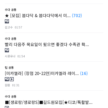
수다
공통
★ [모집] 븜다닥 & 븜다다닥에서 미...
(702)
싑고수
01:57
수다
공통
빨리 다음주 목요일이 됬으면 좋겠다 수족관 확...
시류유나
01:54
팁
공통
[미카엘라] (장점 20~22만)미카엘라 레이...
(16)
원환
01:31
수다
공통
■[생로랑/생로랑S]■길드원모집[★디코/톡활발...