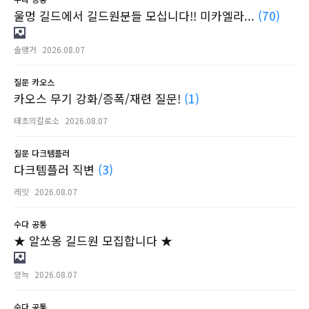
울멍 길드에서 길드원분들 모십니다!! 미카엘라...
(70)
솔랭거
2026.08.07
질문
카오스
카오스 무기 강화/증폭/재련 질문!
(1)
태초의칼로소
2026.08.07
질문
다크템플러
다크템플러 직변
(3)
레잇
2026.08.07
수다
공통
★ 알쏘옹 길드원 모집합니다 ★
양늑
2026.08.07
수다
공통