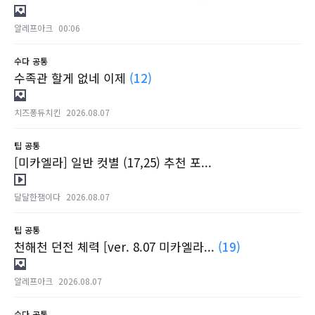
알레프아크
00:06
수다
공통
수족관 할게 없네 이제
(12)
치즈퐁듀치킨
2026.08.07
팁
공통
[미카엘라] 일반 컷별 (17,25) 추천 포...
달달한잼이다
2026.08.07
팁
공통
천해천 던전 체력 [ver. 8.07 미카엘라...
(19)
알레프아크
2026.08.07
수다
공통