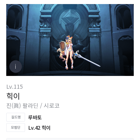
Lv.115
힉이
진(眞) 팔라딘 / 시로코
루바토
Lv.42 힉이