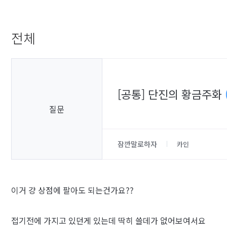
전체
[공통] 단진의 황금주화
질문
잠깐말로하자
카인
이거 걍 상점에 팔아도 되는건가요??
접기전에 가지고 있던게 있는데 딱히 쓸데가 없어보여서요