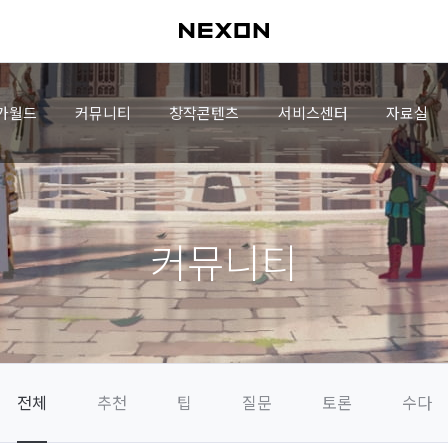
가월드
커뮤니티
창작콘텐츠
서비스센터
자료실
커뮤니티
전체
추천
팁
질문
토론
수다