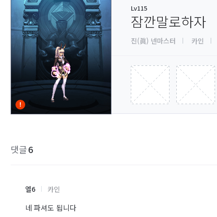
Lv115
잠깐말로하자
진(眞) 넨마스터
카인
댓글
6
엘6
카인
네 파셔도 됩니다