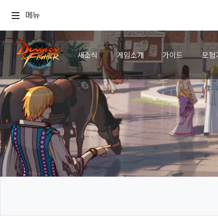
메뉴
새소식
게임소개
가이드
모험