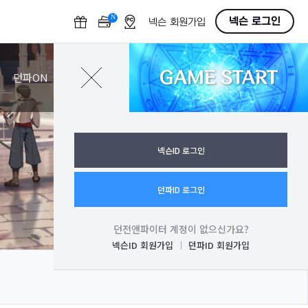
N
O
넥슨 로그인
넥슨 회원가입
F
F
GAME START
로그인
던파ON
넥슨ID 로그인
던파ID 로그인
던전앤파이터 계정이 없으신가요?
넥슨ID 회원가입
던파ID 회원가입