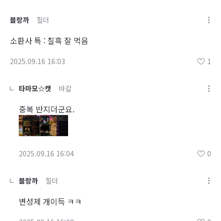
블랑까
힐더
소환사 특 : 칠흑 잘 먹음
2025.09.16 16:03
1
타마모☆캣
바칼
중복 반지더군요.
2025.09.16 16:04
0
블랑까
힐더
변성제 개이득 ㅋㅋ