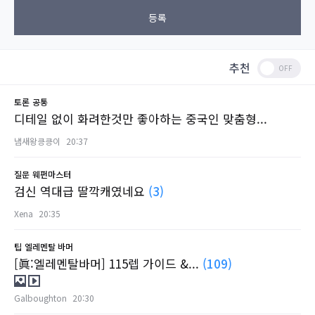
등록
추천
토론
공통
디테일 없이 화려한것만 좋아하는 중국인 맞춤형...
냄새왕킁킁이
20:37
질문
웨펀마스터
검신 역대급 딸깍캐였네요
(3)
Xena
20:35
팁
엘레멘탈 바머
[眞:엘레멘탈바머] 115렙 가이드 &...
(109)
Galboughton
20:30