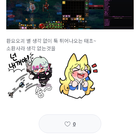
환요오괴 별 생각 없이 툭 튀어나오는 태초~
소환사라 생각 없는것을
0