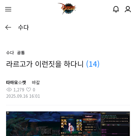
수다
수다
공통
라르고가 이런짓을 하다니
(14)
타마모☆캣
바칼
1,279
0
2025.09.16 16:01