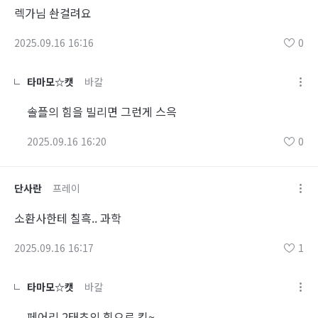
렉가님 솬걸려요
2025.09.16 16:16
0
타마모☆캣
바칼
솔플의 힘을 빌리면 그런게 스윽
2025.09.16 16:20
0
단사란
프레이
소환사한테 칠흑.. 과학
2025.09.16 16:17
1
타마모☆캣
바칼
페어리 2태초의 힘으로 킥~