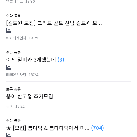
엘쁜나이트
18:30
수다
공통
[길드원 모집] 크리드 길드 신입 길드원 모...
쿼카의레인저
18:29
수다
공통
이제 일미카 3개했는데
(3)
라테온기사단
18:24
토론
공통
웅이 반고정 추가모집
웅이
18:22
수다
공통
★ [모집] 븜다닥 & 븜다다닥에서 미...
(704)