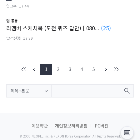
싑고수
17:44
팁
공통
리멤버 스케치북 (도전 퀴즈 답안) [ 080...
(25)
宙검신淵
17:39
1
2
3
4
5
제목+본문
이용약관
개인정보처리방침
PC버전
© 2005 NEOPLE Inc. & NEXON Korea Corporation All Rights Reserved.