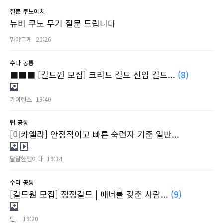
질문
쿠노이치
뉴비 쿠노 무기 질문 드립니다
뭐야그게
20:26
수다
공통
■■■ [길드원 모집] 크리드 길드 신입 길드...
(8)
카이렌스
19:40
팁
공통
[미카엘라] 안정적이고 빠른 숙련자 기준 일반...
달달한잼이다
19:34
수다
공통
[길드원 모집] 정정길드 | 매너를 갖춘 사람...
(9)
딘_
19:20