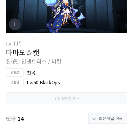
Lv.115
타마모☆캣
진(眞) 인챈트리스 / 바칼
친목
Lv.50 BlackOps
인장 확인하기
댓글
14
최신 댓글 이동