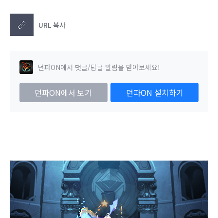
URL 복사
던파ON에서 댓글/답글 알림을 받아보세요!
던파ON에서 보기
던파ON 설치하기