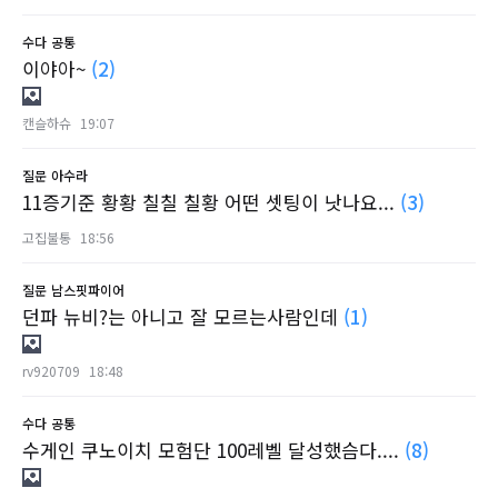
수다
공통
이야아~
(2)
캔슬하슈
19:07
질문
아수라
11증기준 황황 칠칠 칠황 어떤 셋팅이 낫나요...
(3)
고집불통
18:56
질문
남스핏파이어
던파 뉴비?는 아니고 잘 모르는사람인데
(1)
rv920709
18:48
수다
공통
수게인 쿠노이치 모험단 100레벨 달성했슴다....
(8)