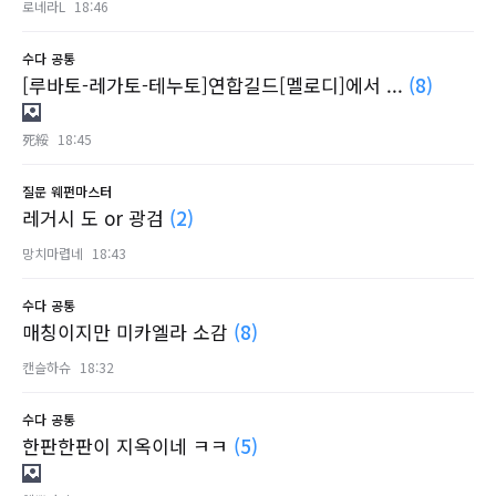
로네라L
18:46
수다
공통
[루바토-레가토-테누토]연합길드[멜로디]에서 ...
(8)
死綏
18:45
질문
웨펀마스터
레거시 도 or 광검
(2)
망치마렵네
18:43
수다
공통
매칭이지만 미카엘라 소감
(8)
캔슬하슈
18:32
수다
공통
한판한판이 지옥이네 ㅋㅋ
(5)