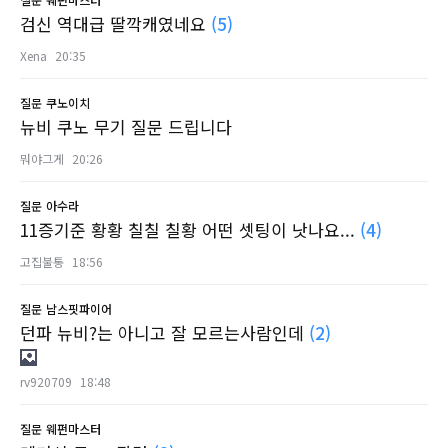
검신 역대급 딸깍캐였네요
(5)
Xena
20:35
질문
쿠노이치
뉴비 쿠노 무기 질문 드립니다
뭐야그게
20:26
질문
아수라
11증기준 황황 칠칠 칠황 어떤 셋팅이 낫나요...
(4)
고집불통
18:56
질문
남스핏파이어
던파 뉴비?는 아니고 잘 모르는사람인데
(2)
rv920709
18:48
질문
웨펀마스터