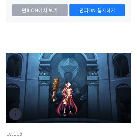
던파ON에서 보기
던파ON 설치하기
Lv.115