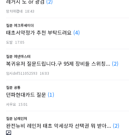
레거시 도 or 광검
(2)
망치마렵네
18:43
질문
여크루세이더
태초서약정가 추천 부탁드려요
(4)
도발
17:05
질문
여넨마스터
복귀유저 질문드립니다.구 95제 장비들 스위칭...
(2)
임시dnf511052593
16:03
질문
공통
던파현대카드 질문
(1)
서우요
15:01
질문
남레인저
완전뉴비 레인저 태초 악세상자 선택권 뭐 받아...
(2)