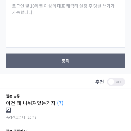
로그인 및 10레벨 이상의 대표 캐릭터 설정 후 댓글 쓰기가
가능합니다.
등록
추천
질문
공통
이건 왜 나눠져있는거지
(7)
속리산고라니
20:49
질문
웨펀마스터