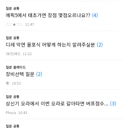
질문
공통
에픽5에서 태초가면 장점 몇점오르나요??
(4)
∴∵★∵∴
11:47
질문
공통
디레 악연 올포식 어떻게 하는지 알려주실분
(2)
(뮤즈)바드
11:22
질문
블레이드
장비선택 질문
(2)
똥:
10:52
질문
공통
삼신기 오라에서 이번 오라로 갈아타면 버프점수...
(3)
Phoca
10:43
질문
공통