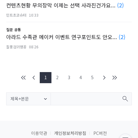
컨텐츠현황 무의장막 이제는 선택 사라진건가요...
(2)
민트초코슈터
10:33
질문
공통
아라드 수족관 메이커 이벤트 연구포인트도 안오...
(2)
질풍검귀맹꽁
08:26
1
2
3
4
5
제목+본문
이용약관
개인정보처리방침
PC버전