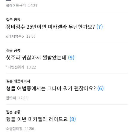
블레이드극키
14:27
질문
공통
장비점수 25만이면 미카엘라 무난한가요?
(7)
o데페영훈o
13:50
질문
공통
첫주라 귀찮아서 쩔받았는데
(9)
*디멘션워커
13:22
질문
배틀메이지
형들 여법중에서는 그나마 뭐가 괜찮아요?
(6)
퀸탓찌
12:03
질문
공통
형들 이번 미카엘라 레이드요
(8)
소울협회장
11:50