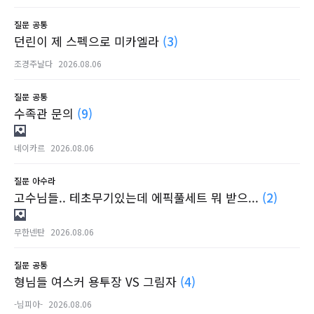
질문
공통
던린이 제 스펙으로 미카엘라
(3)
조경주날다
2026.08.06
질문
공통
수족관 문의
(9)
네이카르
2026.08.06
질문
아수라
고수님들.. 테초무기있는데 에픽풀세트 뭐 받으...
(2)
무한넨탄
2026.08.06
질문
공통
형님들 여스커 용투장 VS 그림자
(4)
-님피아-
2026.08.06