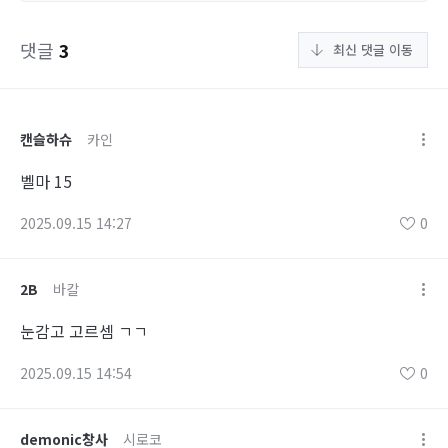
댓글
3
최신 댓글 이동
캔슬하슈
카인
벨마 15
2025.09.15 14:27
0
2B
바칼
눈감고 고르셈 ㄱㄱ
2025.09.15 14:54
0
demonic창사
시로코