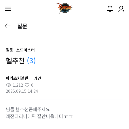
질문
질문
소드마스터
헬추천
(3)
아카츠키엘렌
카인
1,212
0
2025.09.15 14:24
님들 헬추천좀해주세요
래전더리나애픽 잘안나옵나더 ㅠㅠ