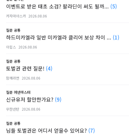
이벤트로 받은 태초 소검? 팔라딘이 써도 될까...
(5)
카자마아스카
2026.08.06
질문
공통
하드미카엘라 일반 미카엘라 클리어 보상 차이 ...
(1)
이립스
2026.08.06
질문
공통
토벌권 관련 질문!
(4)
함께라면
2026.08.06
질문
여넨마스터
신규유저 할만한가요?
(9)
무한넨탄
2026.08.06
질문
공통
님들 토벌권은 어디서 얻을수 있어요?
(7)