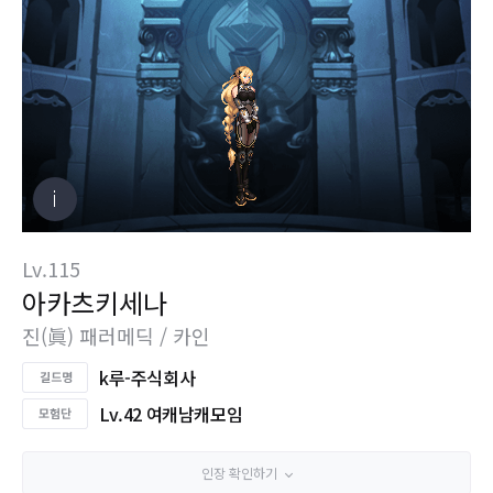
Lv.115
아카츠키세나
진(眞) 패러메딕 / 카인
k루-주식회사
Lv.42 여캐남캐모임
인장 확인하기