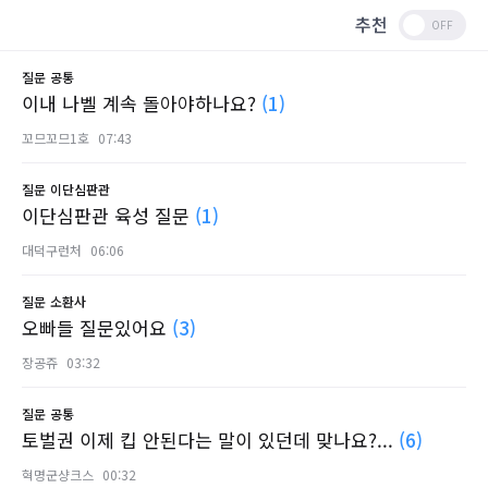
추천
질문
공통
이내 나벨 계속 돌아야하나요?
(1)
꼬므꼬므1호
07:43
질문
이단심판관
이단심판관 육성 질문
(1)
대덕구런처
06:06
질문
소환사
오빠들 질문있어요
(3)
장공쥬
03:32
질문
공통
토벌권 이제 킵 안된다는 말이 있던데 맞나요?...
(6)
혁명군샹크스
00:32