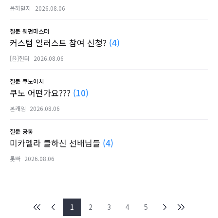
옵하믿지
2026.08.06
질문
웨펀마스터
커스텀 일러스트 참여 신청?
(4)
[윤]헌터
2026.08.06
질문
쿠노이치
쿠노 어떤가요???
(10)
본캐임
2026.08.06
질문
공통
미카엘라 클하신 선배님들
(4)
롯빠
2026.08.06
1
2
3
4
5