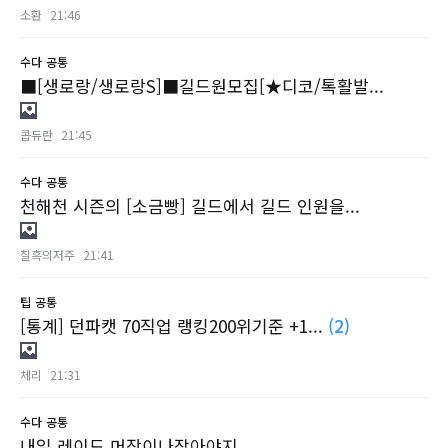
소환
21:46
수다
공통
■[생로랑/생로랑S]■길드원모집[★디코/톡활발...
콥듀란
21:45
수다
공통
천해천 시즌의 [소금빵] 길드에서 길드 인원을...
칠흑의저주
21:41
팁
공통
[통계] 던파캣 70직업 랭킹200위기준 +1...
(2)
체리
21:31
수다
공통
내일 레이드 머장이나잡아야지