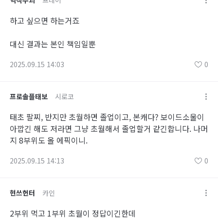
역적수괴
프레이
하고 싶으면 하는거죠
대신 결과는 본인 책임일뿐
2025.09.15 14:03
0
프로솔플태보
시로코
태초 팔찌, 반지만 초월하면 졸업이고, 본캐다? 보이드소울이
아깝긴 해도 저라면 그냥 초월해서 졸업할거 같긴합니다. 나머
지 8부위도 올 에픽이니.
2025.09.15 14:13
0
현쓰헌터
카인
2부위 먹고 1부위 초월이 정답이긴한데