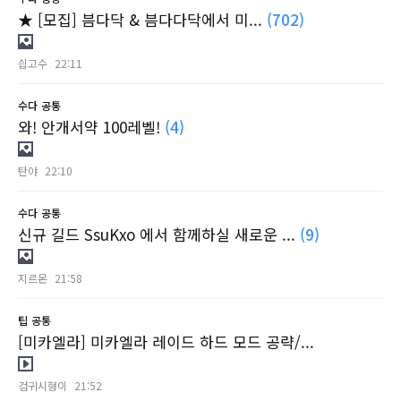
★ [모집] 븜다닥 & 븜다다닥에서 미...
(702)
싑고수
22:11
수다
공통
와! 안개서약 100레벨!
(4)
탄야
22:10
수다
공통
신규 길드 SsuKxo 에서 함께하실 새로운 ...
(9)
지르몬
21:58
팁
공통
[미카엘라] 미카엘라 레이드 하드 모드 공략/...
검귀시형이
21:52