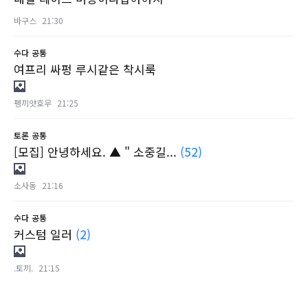
바구스
21:30
수다
공통
여프리 싸펑 루시같은 착시룩
펭끼얏호우
21:25
토론
공통
[모집] 안녕하세요. ▲ " 소중길...
(52)
소사동
21:16
수다
공통
커스텀 일러
(2)
.토끼.
21:15