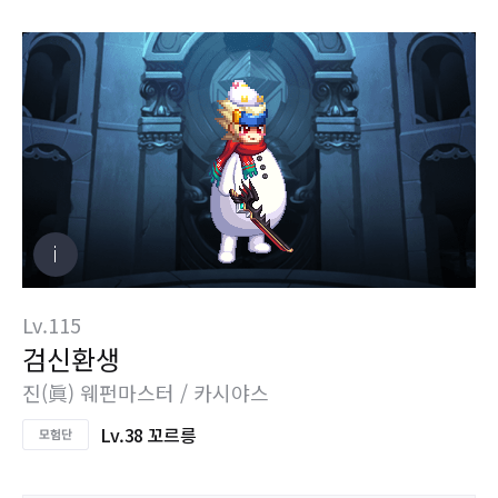
Lv.115
검신환생
진(眞) 웨펀마스터 / 카시야스
Lv.38 꼬르릉