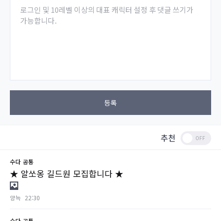
로그인 및 10레벨 이상의 대표 캐릭터 설정 후 댓글 쓰기가
가능합니다.
등록
추천
수다
공통
★ 알쏘옹 길드원 모집합니다 ★
양늑
22:30
수다
공통