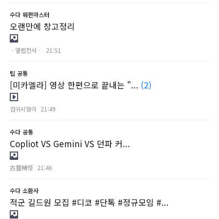
수다
웨펀마스터
오랜만에 창고정리
ㆍ열렙전사ㆍ
21:51
팁
공통
[미카엘라] 영상 한편으로 끝내는 "...
(2)
검귀시형이
21:49
수다
공통
Copliot VS Gemini VS 던파 커...
古靈精怪
21:46
수다
소환사
적군 길드원 모집 #디코 #단톡 #정규모임 #...