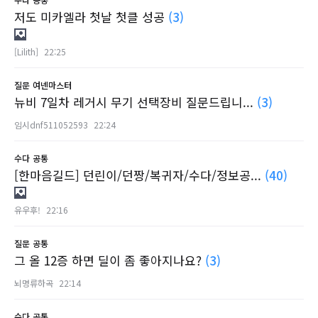
저도 미카엘라 첫날 첫클 성공
(3)
[Lilith]
22:25
질문
여넨마스터
뉴비 7일차 레거시 무기 선택장비 질문드립니...
(3)
임시dnf511052593
22:24
수다
공통
[한마음길드] 던린이/던짱/복귀자/수다/정보공...
(40)
유우후!
22:16
질문
공통
그 올 12증 하면 딜이 좀 좋아지나요?
(3)
뇌명류하곡
22:14
수다
공통