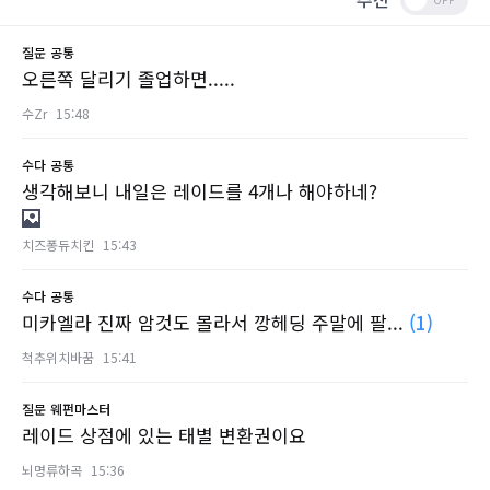
질문
공통
오른쪽 달리기 졸업하면.....
수Zr
15:48
수다
공통
생각해보니 내일은 레이드를 4개나 해야하네?
치즈퐁듀치킨
15:43
수다
공통
미카엘라 진짜 암것도 몰라서 깡헤딩 주말에 팔...
(1)
척추위치바꿈
15:41
질문
웨펀마스터
레이드 상점에 있는 태별 변환권이요
뇌명류하곡
15:36