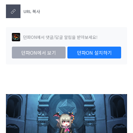
URL 복사
던파ON에서 댓글/답글 알림을 받아보세요!
던파ON에서 보기
던파ON 설치하기