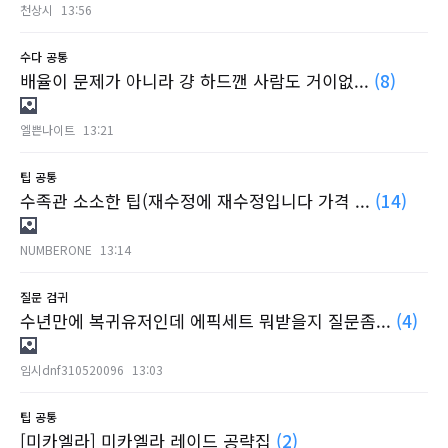
천상시
13:56
수다
공통
배율이 문제가 아니라 걍 하드깬 사람도 거이없...
(8)
엘쁜나이트
13:21
팁
공통
수족관 소소한 팁(재수정에 재수정입니다 가격 ...
(14)
NUMBERONE
13:14
질문
검귀
수년만에 복귀유저인데 에픽세트 뭐받을지 질문좀...
(4)
임시dnf310520096
13:03
팁
공통
[미카엘라] 미카엘라 레이드 공략집
(2)