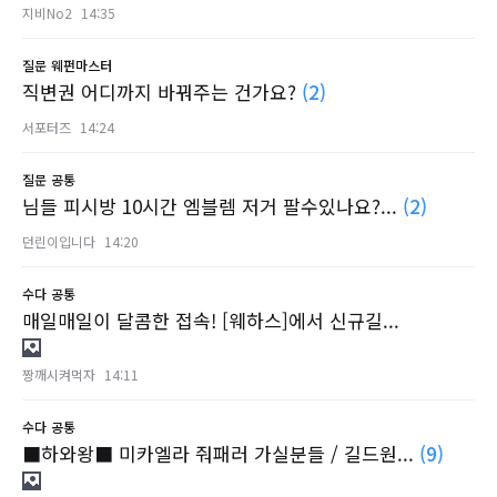
지비No2
14:35
질문
웨펀마스터
직변권 어디까지 바꿔주는 건가요?
(2)
서포터즈
14:24
질문
공통
님들 피시방 10시간 엠블렘 저거 팔수있나요?...
(2)
던린이입니다
14:20
수다
공통
매일매일이 달콤한 접속! [웨하스]에서 신규길...
짱깨시켜먹자
14:11
수다
공통
■하와왕■ 미카엘라 줘패러 가실분들 / 길드원...
(9)