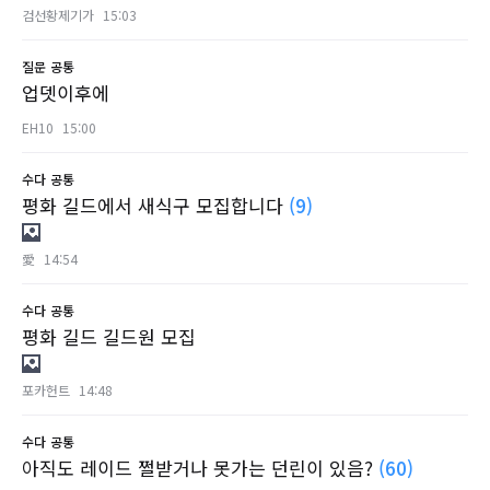
검선황제기가
15:03
질문
공통
업뎃이후에
EH10
15:00
수다
공통
평화 길드에서 새식구 모집합니다
(9)
愛
14:54
수다
공통
평화 길드 길드원 모집
포카헌트
14:48
수다
공통
아직도 레이드 쩔받거나 못가는 던린이 있음?
(60)