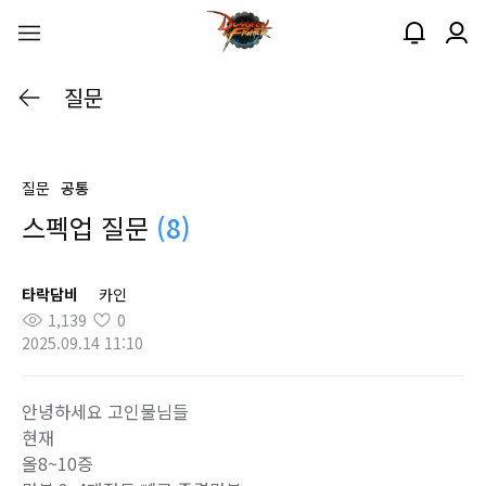
질문
질문
공통
스펙업 질문
(8)
타락담비
카인
1,139
0
2025.09.14 11:10
안녕하세요 고인물님들
현재
올8~10증