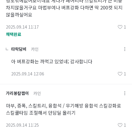
정도밖에없어보이네요 게다가 페어리라 스킬트리가 큰 비중
차지않을거구요 마법부여나 버프강화 다하면 딱 200컷 되지
않을까싶어요
2025.09.14 11:17
1
채택완료
타락담비
카인
아 버프강화는 까먹고 있었네; 감사합니다
2025.09.14 12:06
1
가리봉칼잽이
카인
마부, 증폭, 스킬트리, 융합석 / 무기해방 융합석 스킬강화로
스킬쿨타임 조절해서 던담딜 올리기
2025.09.14 11:25
1