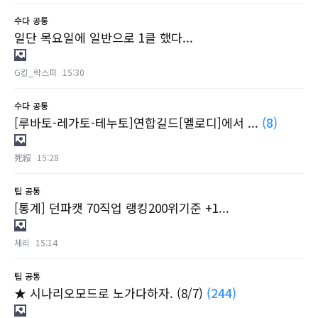
수다
공통
일단 목요일에 일반으로 1클 했다...
G킹_락스퍼
15:30
수다
공통
[루바토-레가토-테누토]연합길드[멜로디]에서 ...
(8)
死綏
15:28
팁
공통
[통계] 던파캣 70직업 랭킹200위기준 +1...
체리
15:14
팁
공통
★ 시나리오모드로 노가다하자. (8/7)
(244)