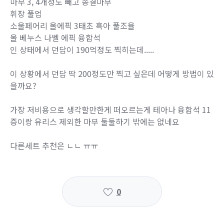
마부 3, 4개정도 빼고 종결마부
휘장 풀업
소울페어리 올에픽 3태초 흑아 풀조율
올 베누스 나벨 에픽 융합석
인 상태에서 던담이 190억정도 찍히는데.....
이 상황에서 던담 딱 200정도만 찍고 싶은데 어떻게 방법이 있
을까요?
가장 저비용으로 생각할만한게 떠오르는게 테아나 융합석 11
증이랑 유리스 제외한 마부 둘둘하기 밖에는 없네요
다른세트 추천은 ㄴㄴ ㅠㅠ
0