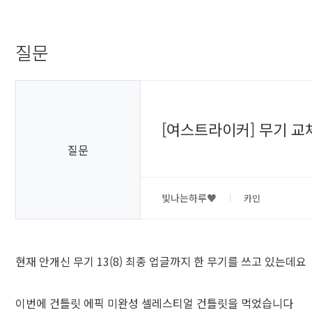
질문
[여스트라이커] 무기 교
질문
빛나는하루♥
카인
현재 안개신 무기 13(8) 최종 업글까지 한 무기를 쓰고 있는데요
이번에 건틀릿 에픽 미완성 셀레스티얼 건틀릿을 먹었습니다