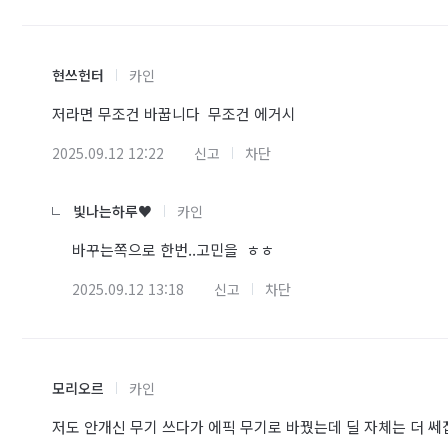
현쓰헌터
카인
저라면 무조건 바꿉니다 무조건 에거시
2025.09.12 12:22
신고
차단
빛나는하루♥
카인
바꾸는쪽으로 한번..고민을 ㅎㅎ
2025.09.12 13:18
신고
차단
모리오르
카인
저도 안개신 무기 쓰다가 에픽 무기로 바꿨는데 딜 자체는 더 