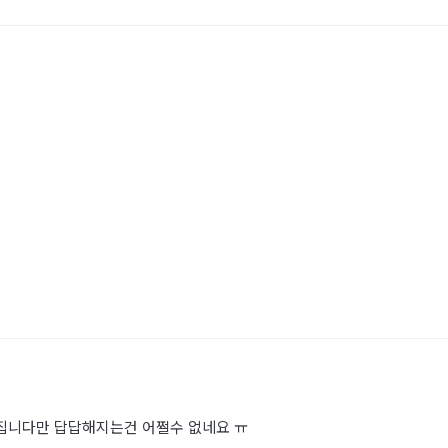
쎄집니다만 답답해지는건 어쩔수 없네요 ㅠ