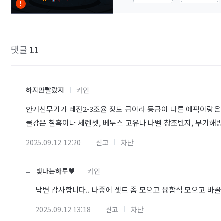
댓글
11
하지만빨랐지
카인
안개신무기가 레전2-3조율 정도 급이라 등급이 다른 에픽이랑은
쿨감은 칠흑이나 세렌셋, 베누스 고유나 나벨 창조반지, 무기해
2025.09.12 12:20
신고
차단
빛나는하루♥
카인
답변 감사합니다.. 나중에 셋트 좀 모으고 융합석 모으고 바꿀
2025.09.12 13:18
신고
차단