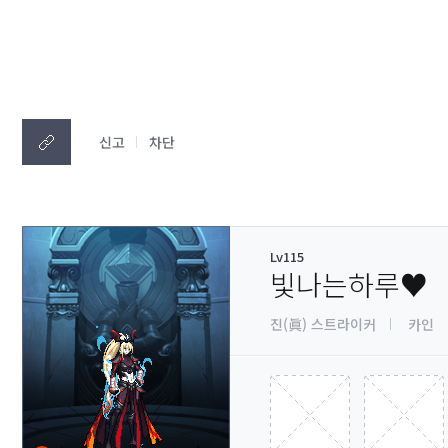
신고
차단
Lv115
빛나는하루♥
진(眞) 스트라이커
카인