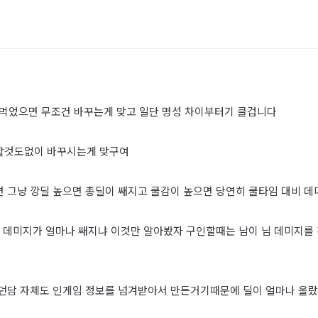
 먹었으면 무조건 바꾸는게 맞고 일단 명성 차이부터기 클겁니다
민할것도없이 바꾸시는게 맞구여
 그냥 깡딜 높으면 총딜이 쌔지고 쿨감이 높으면 당연히 쿨타임 대비 
의 데미지가 얼마나 쌔지냐 이것만 알아봤자 구인할때는 남이 님 데미지를
던담 자체도 인게임 정보를 넘겨받아서 만든거기때문에 딜이 얼마나 올