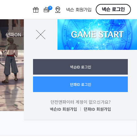
N
O
넥슨 로그인
넥슨 회원가입
F
F
GAME START
로그인
던파ON
넥슨ID 로그인
던파ID 로그인
던전앤파이터 계정이 없으신가요?
넥슨ID 회원가입
던파ID 회원가입