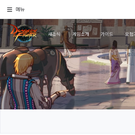
메뉴
새소식
게임소개
가이드
모험