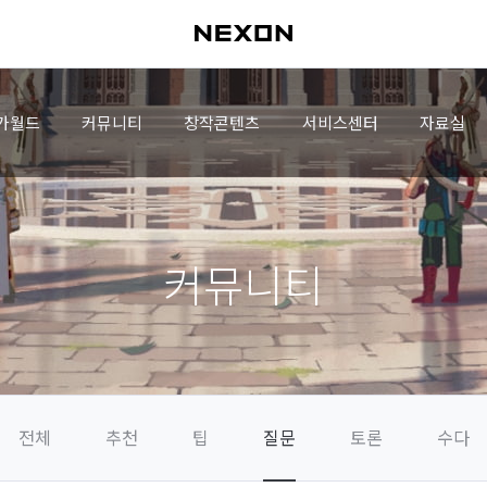
가월드
커뮤니티
창작콘텐츠
서비스센터
자료실
커뮤니티
전체
추천
팁
질문
토론
수다