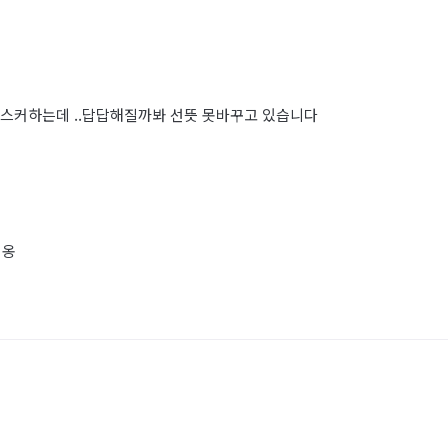
 스커하는데 ..답답해질까봐 선뜻 못바꾸고 있습니다
이옹