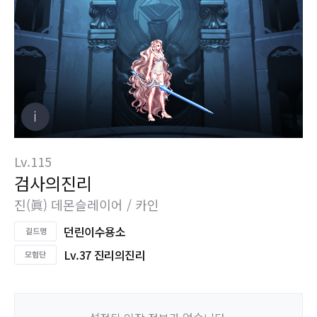
Lv.115
검사의진리
진(眞) 데몬슬레이어 / 카인
던린이수용소
Lv.37 진리의진리