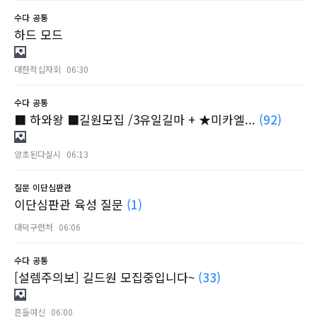
수다
공통
하드 모드
대한적십자회
06:30
수다
공통
■ 하와왕 ■길원모집 /3유일길마 + ★미카엘...
(92)
양초된다실시
06:13
질문
이단심판관
이단심판관 육성 질문
(1)
대덕구런처
06:06
수다
공통
[설렘주의보] 길드원 모집중입니다~
(33)
흔들여신
06:00