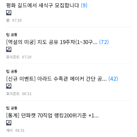
평화 길드에서 새식구 모집합니다
(9)
愛
07:20
팁
공통
[역설의 미궁] 지도 공유 19주차(1~30구...
(72)
포이즌트
07:20
팁
공통
[신규 이벤트] 아라드 수족관 메이커 간단 공...
(42)
포이즌트
06:32
팁
공통
[통계] 던파캣 70직업 랭킹200위기준 +1...
체리
06:31