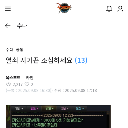
수다
수다
공통
열쇠 사기꾼 조심하세요
(13)
옥스포드
카인
2,217
2
(등록 : 2025.09.08 16:30))
수정 : 2025.09.08 17:18