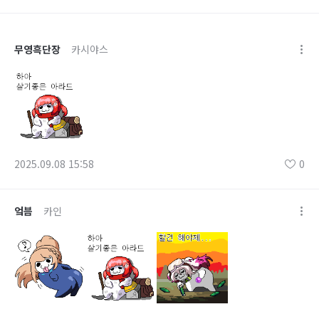
무영흑단장
카시야스
2025.09.08 15:58
0
엌븜
카인