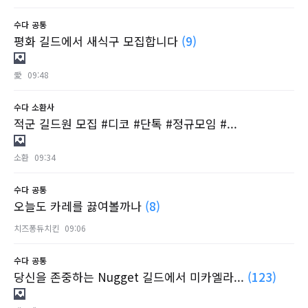
수다
공통
평화 길드에서 새식구 모집합니다
(9)
愛
09:48
수다
소환사
적군 길드원 모집 #디코 #단톡 #정규모임 #...
소환
09:34
수다
공통
오늘도 카레를 끓여볼까나
(8)
치즈퐁듀치킨
09:06
수다
공통
당신을 존중하는 Nugget 길드에서 미카엘라...
(123)