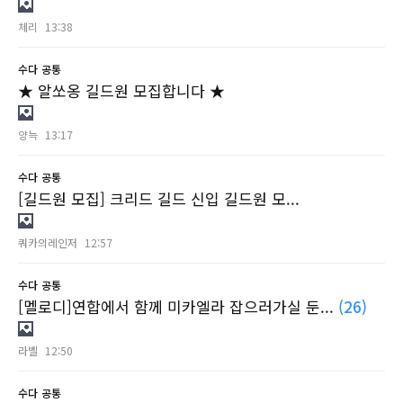
체리
13:38
수다
공통
★ 알쏘옹 길드원 모집합니다 ★
양늑
13:17
수다
공통
[길드원 모집] 크리드 길드 신입 길드원 모...
쿼카의레인저
12:57
수다
공통
[멜로디]연합에서 함께 미카엘라 잡으러가실 둔...
(26)
라벨
12:50
수다
공통