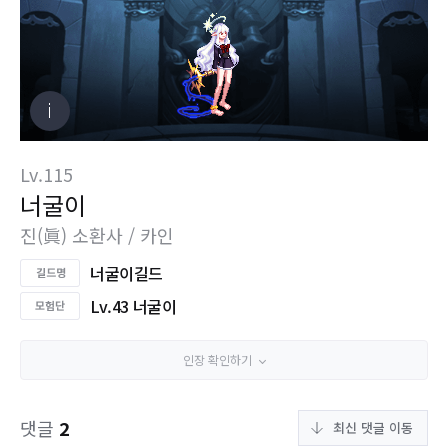
Lv.115
너굴이
진(眞) 소환사 / 카인
너굴이길드
Lv.43 너굴이
인장 확인하기
댓글
2
최신 댓글 이동