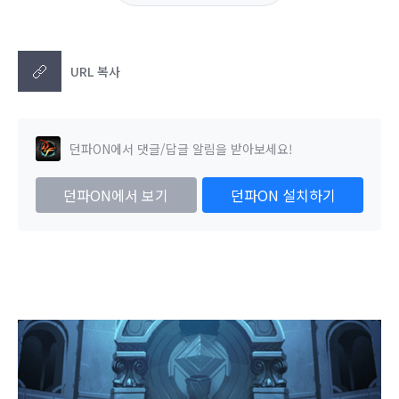
URL 복사
던파ON에서 댓글/답글 알림을 받아보세요!
던파ON에서 보기
던파ON 설치하기