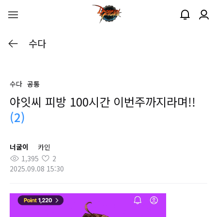
수다
수다
공통
야잇씨 피방 100시간 이번주까지라며!!
(2)
너굴이
카인
1,395
2
2025.09.08 15:30