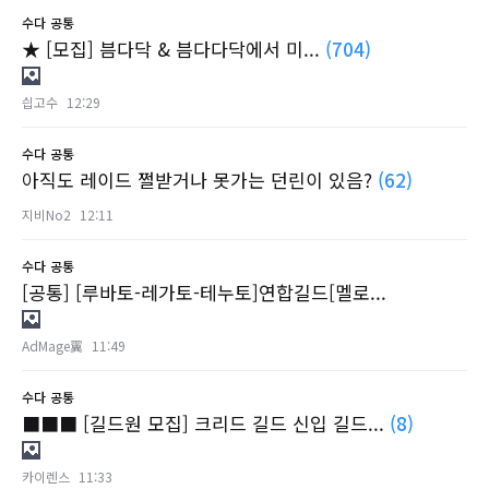
수다
공통
★ [모집] 븜다닥 & 븜다다닥에서 미...
(704)
싑고수
12:29
수다
공통
아직도 레이드 쩔받거나 못가는 던린이 있음?
(62)
지비No2
12:11
수다
공통
[공통] [루바토-레가토-테누토]연합길드[멜로...
AdMage翼
11:49
수다
공통
■■■ [길드원 모집] 크리드 길드 신입 길드...
(8)
카이렌스
11:33