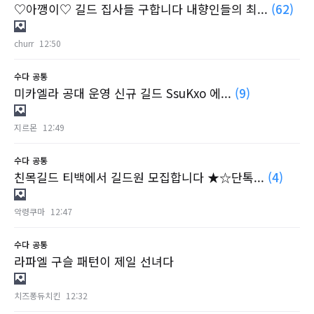
♡아깽이♡ 길드 집사들 구합니다 내향인들의 최...
(62)
churr
12:50
수다
공통
미카엘라 공대 운영 신규 길드 SsuKxo 에...
(9)
지르몬
12:49
수다
공통
친목길드 티백에서 길드원 모집합니다 ★☆단톡...
(4)
악령쿠마
12:47
수다
공통
라파엘 구슬 패턴이 제일 선녀다
치즈퐁듀치킨
12:32