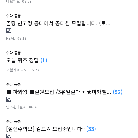
네오패드
08:53
수다
공통
몰랑 반고정 공대에서 공대원 모집합니다. (토...
REAL
08:19
수다
공통
오늘 퀴즈 정답
(1)
↗블레이드↖
06:22
수다
공통
■ 하와왕 ■길원모집 /3유일길마 + ★미카엘...
(92)
양초된다실시
06:20
수다
공통
[설렘주의보] 길드원 모집중입니다~
(33)