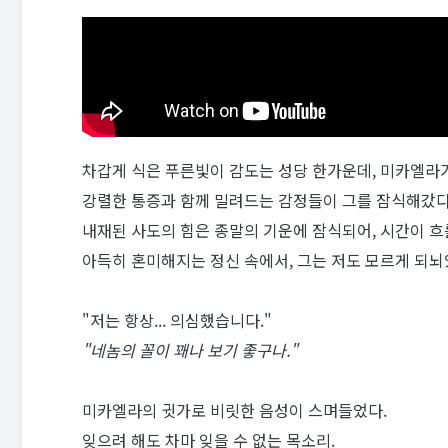
차갑게 식은 푸른빛이 감도는 성당 한가운데, 미카엘라가
강렬한 통증과 함께 밀려드는 감정들이 그를 잠식해갔다
내재된 사도의 힘은 종말의 기운에 잠식되어, 시간이 흐
아득히 혼미해지는 정신 속에서, 그는 저도 모르게 되뇌
"저는 항상... 의심했습니다."
"네놈의 꼴이 꽤나 보기 좋구나."
미카엘라의 귓가로 비릿한 음성이 스며들었다.
잊으려 해도 차마 잊을 수 없는 목소리.