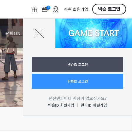
N
O
넥슨 로그인
넥슨 회원가입
F
F
GAME START
로그인
던파ON
넥슨ID 로그인
던파ID 로그인
던전앤파이터 계정이 없으신가요?
넥슨ID 회원가입
던파ID 회원가입