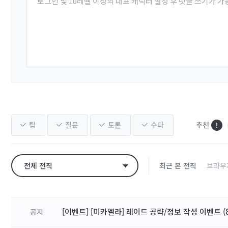
로그인 및 10레벨 이상의 대표 캐릭터 설정 후 댓글 쓰기가 가
팁
질문
토론
수다
추천
전체 전직
최근 본 전직
브라우
[이벤트] [미카엘라] 레이드 공략/정보 작성 이벤트 (8
공지