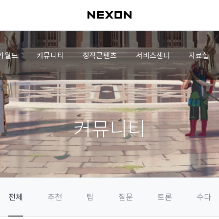
가월드
커뮤니티
창작콘텐츠
서비스센터
자료실
커뮤니티
전체
추천
팁
질문
토론
수다