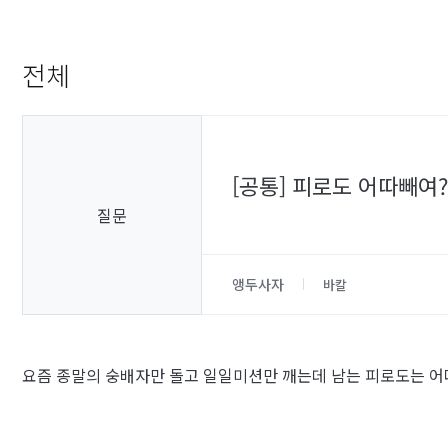
전체
[공통] 피로도 어따빼여
질문
앵두사자
바칼
요즘 종말의 숭배자만 돌고 일일미션만 깨는데 남는 피로도는 어