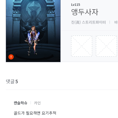
Lv115
앵두사자
진(眞) 스트리트파이터
바
댓글
5
캔슬하슈
카인
골드가 필요하면 요기추적