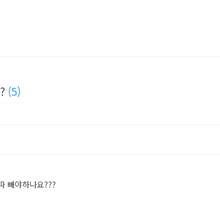
??
(5)
따 빼야하나요???