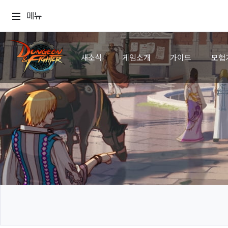
메뉴
새소식
게임소개
가이드
모험