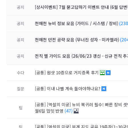
[상시이벤트] 7월 묻고답하기 이벤트 안내 (6월 답변
공지
천해천 뉴비 정보 모음 (가이드 / 시스템 / 장비)
(230
공지
천해천 던전 공략 모음 (무너진 성자 - 미카엘라)
(20
공지
전직 별 가이드 모음 (26/06/23 갱신 - 신규 전직 추
공지
[공통]
원샷 10증으로 거지증폭 후기
수다
[공통]
이내 나벨 계속 돌아야하나요?
질문
[공통]
[역설의 미궁] 뉴비 복귀러 필수! 빠른 장비 셋
팁
월6일 업뎃 반영
(47)
[공통]
[역설의 미궁] 부계 지도 공유 19주차(1~30구역) 
팁