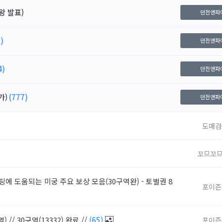
왕 발표)
던전앤파
)
던전앤파
4)
던전앤파
가)
(777)
던전앤파
도매검
꼬므꼬므
팅에 도움되는 미궁 주요 보상 모음(30구역완) - 토벌권 8
포이즌
// 30구역(13332) 완료 //
(65)
포이즌