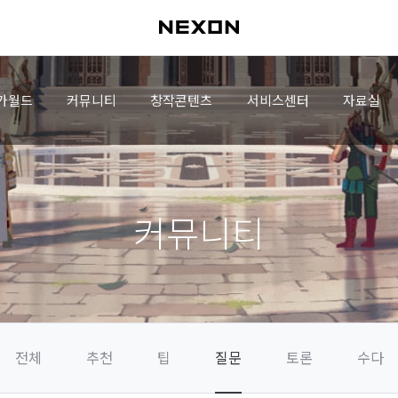
가월드
커뮤니티
창작콘텐츠
서비스센터
자료실
커뮤니티
전체
추천
팁
질문
토론
수다