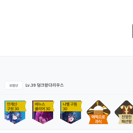
Lv.39 덩크왕다리우스
모험단