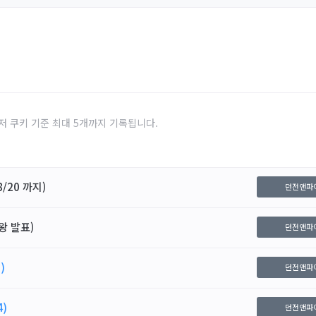
저 쿠키 기준 최대 5개까지 기록됩니다.
/20 까지)
던전앤파
왕 발표)
던전앤파
)
던전앤파
4)
던전앤파