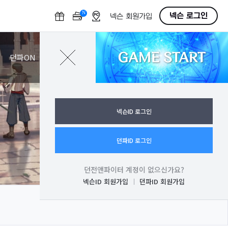
N
O
넥슨 로그인
넥슨 회원가입
F
F
GAME START
로그인
던파ON
넥슨ID 로그인
던파ID 로그인
던전앤파이터 계정이 없으신가요?
넥슨ID 회원가입
던파ID 회원가입