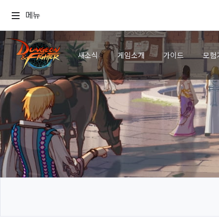
메뉴
새소식
게임소개
가이드
모험