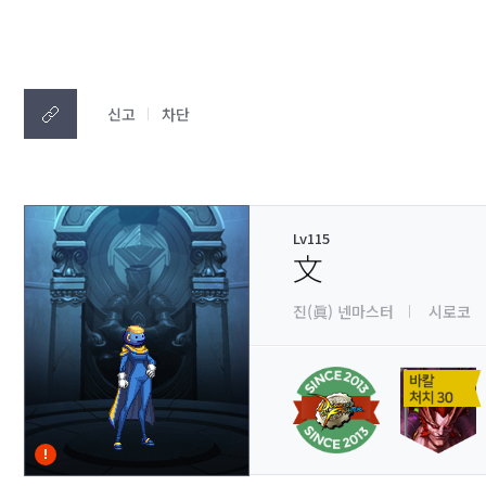
신고
차단
Lv115
文
진(眞) 넨마스터
시로코