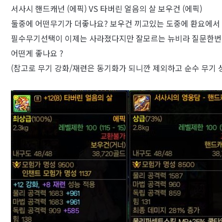
서사시 핸드캐넌 (에픽) VS 타버린 얼음의 살 보우건 (에픽)
둘중에 어떤무기가 더좋나요? 보우건 끼고있는 도중에 환요에서
필수무기선택이 이제는 사라졌다지만 잘모르는 뉴비라 질문한번
어떤게 좋나요 ?
(참고로 무기 강화/재련은 동기화가 되니깐 제외하고 순수 무기