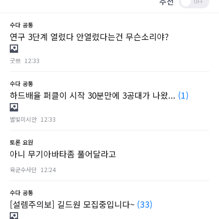
추천
수다
공통
연구 3단계 열렸다 안열렸다는건 무슨소리야?
굿쁘
12:33
수다
공통
하드배율 퍼클이 시작 30분만에 3공대가 나왔...
(1)
별빛미시안
12:33
토론
요원
아니 무기아바타좀 풀어달라고
육군수사단
12:24
수다
공통
[설렘주의보] 길드원 모집중입니다~
(33)