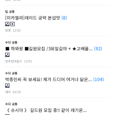
팁
공통
[미카엘라]레이드 공략 본섭맛
(8)
향꽃
12:02
수다
공통
■ 하와왕 ■길원모집 /3유일길마 + ★고배율...
(92)
양초된다실시
12:01
수다
공통
박종민씨 꼭 보세요! 제가 드디어 여거너 닮은...
(104)
체리
03:29
수다
공통
《 슈시아 》 길드원 모집 중!! 같이 레기온...