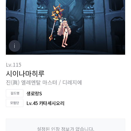
Lv.115
시이나마히루
진(眞) 엘레멘탈 마스터 / 디레지에
생로랑S
Lv.45 카타세시오리
설정된 인장 정보가 없습니다.