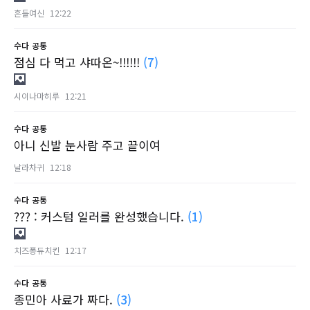
흔들여신
12:22
수다
공통
점심 다 먹고 샤따온~!!!!!!
(7)
시이나마히루
12:21
수다
공통
아니 신발 눈사람 주고 끝이여
날라차귀
12:18
수다
공통
??? : 커스텀 일러를 완성했습니다.
(1)
치즈퐁듀치킨
12:17
수다
공통
종민아 사료가 짜다.
(3)