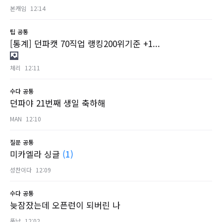
본캐임
12:14
팁
공통
[통계] 던파캣 70직업 랭킹200위기준 +1...
체리
12:11
수다
공통
던파야 21번째 생일 축하해
MAN
12:10
질문
공통
미카엘라 싱글
(1)
성찬이다
12:09
수다
공통
늦잠잤는데 오픈런이 되버린 나
뚱냥
12:02