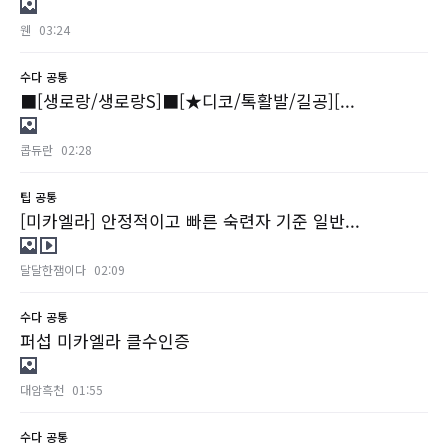
웬
03:24
수다
공통
■[생로랑/생로랑S]■[★디코/톡활발/길공][...
콥듀란
02:28
팁
공통
[미카엘라] 안정적이고 빠른 숙련자 기준 일반...
달달한잼이다
02:09
수다
공통
퍼섭 미카엘라 클수인증
대암흑천
01:55
수다
공통