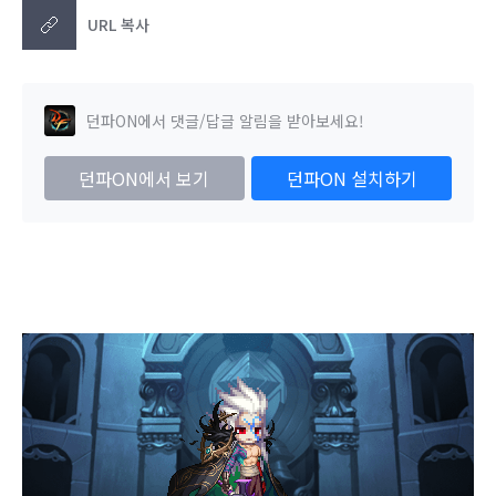
URL 복사
던파ON에서 댓글/답글 알림을 받아보세요!
던파ON에서 보기
던파ON 설치하기