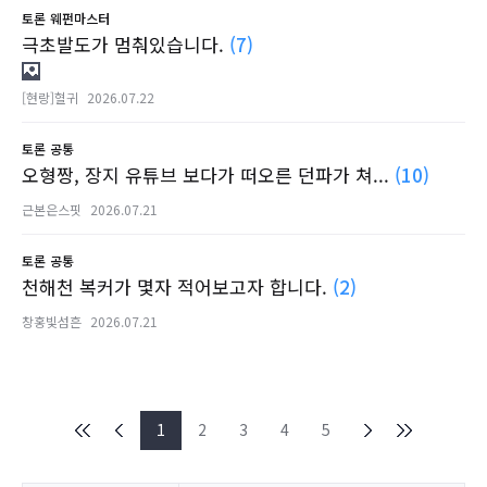
토론
웨펀마스터
극초발도가 멈춰있습니다.
(7)
[현랑]혈귀
2026.07.22
토론
공통
오형짱, 장지 유튜브 보다가 떠오른 던파가 쳐...
(10)
근본은스핏
2026.07.21
토론
공통
천해천 복커가 몇자 적어보고자 합니다.
(2)
창홍빛섬흔
2026.07.21
1
2
3
4
5