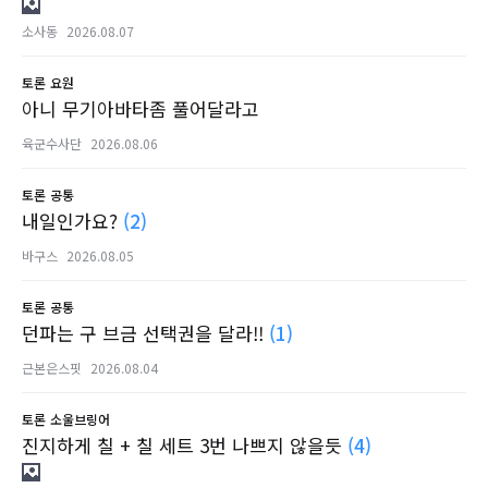
소사동
2026.08.07
토론
요원
아니 무기아바타좀 풀어달라고
육군수사단
2026.08.06
토론
공통
내일인가요?
(2)
바구스
2026.08.05
토론
공통
던파는 구 브금 선택권을 달라!!
(1)
근본은스핏
2026.08.04
토론
소울브링어
진지하게 칠 + 칠 세트 3번 나쁘지 않을듯
(4)