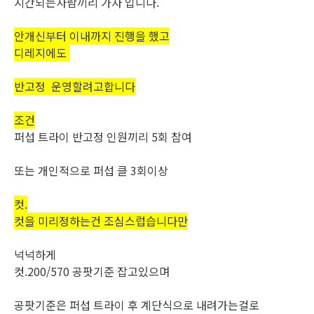
시간되는사람끼리 가자 입니다.
안개신부터 이내까지 진행을 했고
디레지에도
반고정 운영할려고합니다
조건
퍼섭 트라이 반고정 인원끼리 5회 참여
또는 개인적으로 퍼섭 클 3회이상
컷.
컷을 미리정하는건 조심스럽습니다만
넉넉하게
컷.200/570 공팟기준 잡고있으며
공팟기준은 퍼섭 트라이 후 계단식으로 내려가는걸로