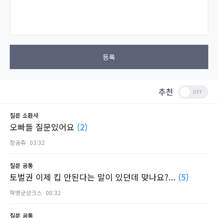
등록
추천
질문
소환사
오빠들 질문있어요
(2)
장공쥬
03:32
질문
공통
토벌권 이제 킵 안된다는 말이 있던데 맞나요?...
(5)
혁명군샹크스
00:32
질문
공통