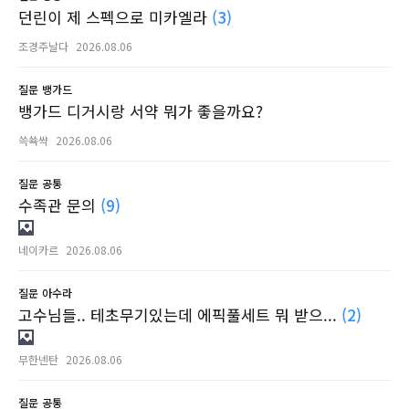
던린이 제 스펙으로 미카엘라
(3)
조경주날다
2026.08.06
질문
뱅가드
뱅가드 디거시랑 서약 뭐가 좋을까요?
쓱쑉쌱
2026.08.06
질문
공통
수족관 문의
(9)
네이카르
2026.08.06
질문
아수라
고수님들.. 테초무기있는데 에픽풀세트 뭐 받으...
(2)
무한넨탄
2026.08.06
질문
공통