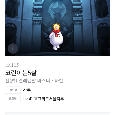
Lv.115
코린이는5살
진(眞) 엘레멘탈 마스터 / 바칼
상콕
Lv.41 호그와트서울지부