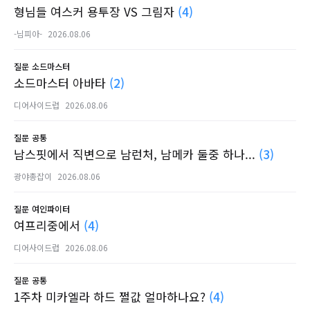
형님들 여스커 용투장 VS 그림자
(4)
-님피아-
2026.08.06
질문
소드마스터
소드마스터 아바타
(2)
디어사이드럽
2026.08.06
질문
공통
남스핏에서 직변으로 남런처, 남메카 둘중 하나...
(3)
광야총잡이
2026.08.06
질문
여인파이터
여프리중에서
(4)
디어사이드럽
2026.08.06
질문
공통
1주차 미카엘라 하드 쩔값 얼마하나요?
(4)