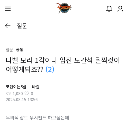
질문
질문
공통
나벨 모리 1각이나 입진 노간석 딜찍컷이
어떻게되죠??
(2)
코린이는5살
바칼
1,080
0
2025.08.15 13:56
무의식 잡트 무시빌드 하고싶은데