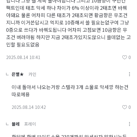
입니다 그냥 헬 계속 돌아야합니다 그리고 10금향이 구린건
팩트인데 태초 악세 하나 차이가 6% 이상이라 2태초면 바꿔
야돼요 물론 어차피 다른 태초가 2태초되면 황금향은 무조건
지니까 이거쓴답시고 억지로 10증해서 쓸 필요는없구여 그냥
0증으로 쓰다가 바꿔도됩니다 어차피 고점보면 10금향은 무
조건 버려야됨 하지만 지금 2태초가있지도않으니 쓸데없는 고
민할 필요도없음
2025.08.14 10:41
0
은별★
카인
이내 돌아서 나오는거랑 스텔라 3개 소울로 악세깡 하는건
따로에용
2025.08.14 10:42
0
뷸레
프레이
한달에 한번 보이드소울 230개짜리 악세상자 말하시는듯