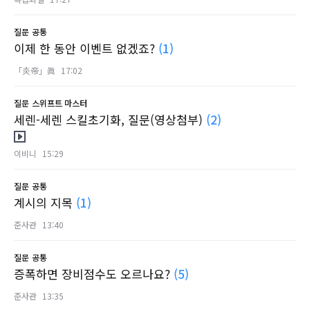
질문
공통
이제 한 동안 이벤트 없겠죠?
(1)
「炎帝」眞
17:02
질문
스위프트 마스터
세렌-세렌 스킬초기화, 질문(영상첨부)
(2)
이비니
15:29
질문
공통
계시의 지목
(1)
준사관
13:40
질문
공통
증폭하면 장비점수도 오르나요?
(5)
준사관
13:35