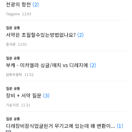
전광의 항전
(2)
Txtgame
12:03
질문
공통
서약은 초월할수있는방법없나요?
(2)
준사관
12:01
질문
공통
부캐 - 미카엘라 싱글/매치 vs 디레지에
(2)
원투두둥탁
11:52
질문
공통
장비 + 서약 질문
(3)
기순치킨
11:21
질문
공통
디레장비잠식업글된거 무기고에 있는데 왜 변환이...
(1)