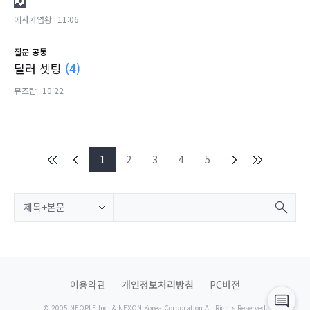
에사카염황
11:06
질문
공통
딜러 셋팅
(4)
뮤즈탑
10:22
1
2
3
4
5
제목+본문
이용약관
개인정보처리방침
PC버전
© 2005 NEOPLE Inc. & NEXON Korea Corporation All Rights Reserved.