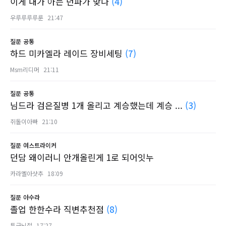
이게 내가 아는 던파가 맞나
(4)
우루루루루룬
21:47
질문
공통
하드 미카엘라 레이드 장비세팅
(7)
Msm리디머
21:11
질문
공통
님드라 검은질병 1개 올리고 계승했는데 계승 ...
(3)
쥐돌이아빠
21:10
질문
여스트라이커
던담 왜이러니 안개올린게 1로 되어잇누
카라멜아샷추
18:09
질문
아수라
졸업 한한수라 직변추천점
(8)
특급뇌절
17:27