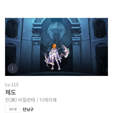
Lv.115
체도
진(眞) 비질란테 / 디레지에
던닝구