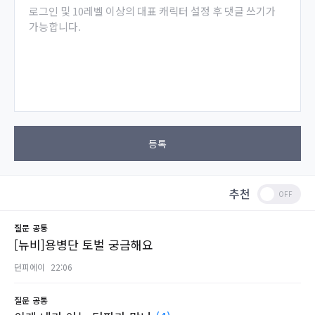
로그인 및 10레벨 이상의 대표 캐릭터 설정 후 댓글 쓰기가
가능합니다.
등록
추천
질문
공통
[뉴비]용병단 토벌 궁금해요
던피에이
22:06
질문
공통