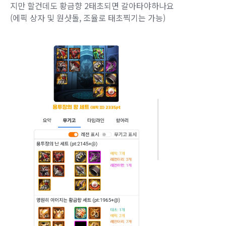
지만 할건데도 황금향 2태초되면 갈아타야하나요
(에픽 상자 및 원샷돌, 조율로 태초찍기는 가능)