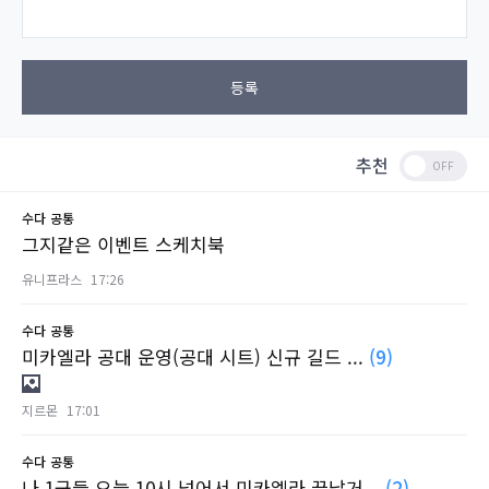
등록
추천
수다
공통
그지같은 이벤트 스케치북
유니프라스
17:26
수다
공통
미카엘라 공대 운영(공대 시트) 신규 길드 ...
(9)
지르몬
17:01
수다
공통
나 1군들 오늘 10시 넘어서 미카엘라 끝날거...
(2)