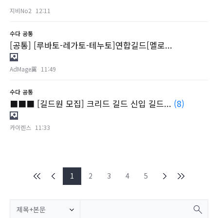
지비No2
12:11
수다
공통
[공통] [루바토-레가토-테누토]연합길드[멜로...
AdMage翼
11:49
수다
공통
■■■ [길드원 모집] 크리드 길드 신입 길드...
(8)
카이렌스
11:33
1
2
3
4
5
제목+본문