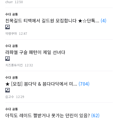
churr
12:50
수다
공통
친목길드 티백에서 길드원 모집합니다 ★☆단톡...
(4)
악령쿠마
12:47
수다
공통
라파엘 구슬 패턴이 제일 선녀다
치즈퐁듀치킨
12:32
수다
공통
★ [모집] 븜다닥 & 븜다다닥에서 미...
(704)
싑고수
12:29
수다
공통
아직도 레이드 쩔받거나 못가는 던린이 있음?
(62)