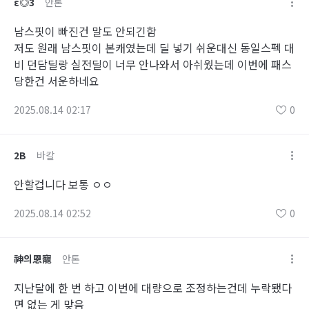
ε◎3
안톤
남스핏이 빠진건 말도 안되긴함
저도 원래 남스핏이 본캐였는데 딜 넣기 쉬운대신 동일스펙 대
비 던담딜랑 실전딜이 너무 안나와서 아쉬웠는데 이번에 패스
당한건 서운하네요
2025.08.14 02:17
0
2B
바칼
안할겁니다 보통 ㅇㅇ
2025.08.14 02:52
0
神의恩寵
안톤
지난달에 한 번 하고 이번에 대량으로 조정하는건데 누락됐다
면 없는 게 맞음