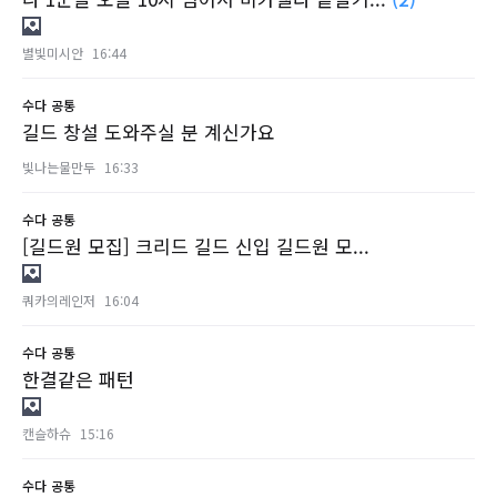
별빛미시안
16:44
수다
공통
길드 창설 도와주실 분 계신가요
빛나는물만두
16:33
수다
공통
[길드원 모집] 크리드 길드 신입 길드원 모...
쿼카의레인저
16:04
수다
공통
한결같은 패턴
캔슬하슈
15:16
수다
공통