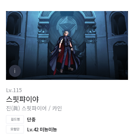
Lv.115
스핏퍄이야
진(眞) 스핏파이어 / 카인
단중
Lv.42 미뇽미뇽