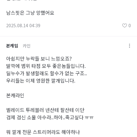
남스핏은 그냥 망했어요
2025.08.14 04:39
0
본캐임
카인
아쉽지만 누락들 보니 느낌오죠?
딸깍에 범위 타점 모두 좋은놈들입니다.
딜누수가 발생할래도 할수가 없는 구조..
우리들는 이제 영원한 깔개입니다.
본캐라인
벌레이드 투레블러 넨산테 팔산테 이단
검제 검신 소울 아수라..하아..죽고싶다 ㅠㅠ
뭐 깔개 전문 스트리머라도 해야하나