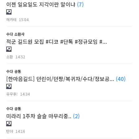
이젠 일요일도 지각이란 말이냐
(7)
헤카테
15:04
수다
소환사
적군 길드원 모집 #디코 #단톡 #정규모임 #...
소환
14:52
수다
공통
[한마음길드] 던린이/던짱/복귀자/수다/정보공...
(40)
유우후!
14:34
수다
공통
미라리 1주차 슬슬 마무리중..
(2)
탄야
14:16