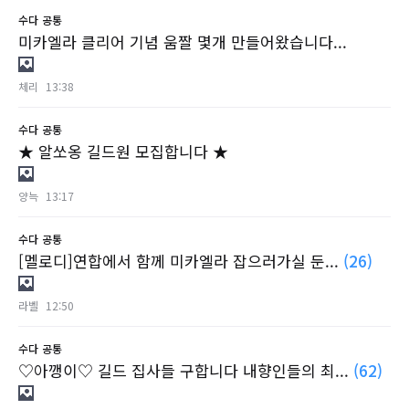
수다
공통
미카엘라 클리어 기념 움짤 몇개 만들어왔습니다...
체리
13:38
수다
공통
★ 알쏘옹 길드원 모집합니다 ★
양늑
13:17
수다
공통
[멜로디]연합에서 함께 미카엘라 잡으러가실 둔...
(26)
라벨
12:50
수다
공통
♡아깽이♡ 길드 집사들 구합니다 내향인들의 최...
(62)