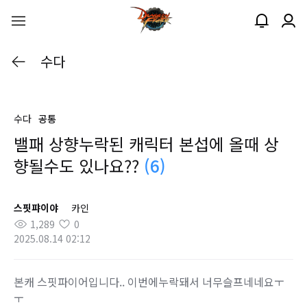
수다
수다
공통
밸패 상향누락된 캐릭터 본섭에 올때 상
향될수도 있나요??
(6)
스핏퍄이야
카인
1,289
0
2025.08.14 02:12
본캐 스핏파이어입니다.. 이번에누락돼서 너무슬프네네요ㅜ
ㅜ