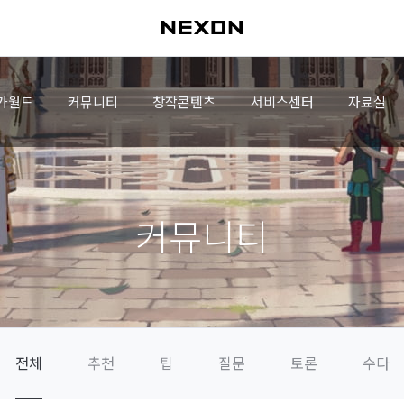
가월드
커뮤니티
창작콘텐츠
서비스센터
자료실
커뮤니티
전체
추천
팁
질문
토론
수다