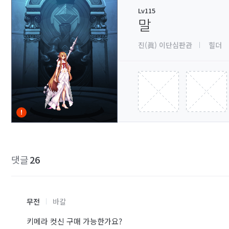
Lv115
말
진(眞) 이단심판관
힐더
댓글
26
무전
바칼
키메라 컷신 구매 가능한가요?