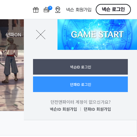
N
O
넥슨 로그인
넥슨 회원가입
F
F
GAME START
로그인
던파ON
넥슨ID 로그인
던파ID 로그인
던전앤파이터 계정이 없으신가요?
넥슨ID 회원가입
던파ID 회원가입