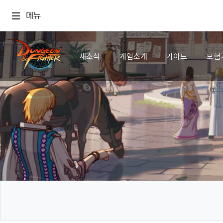
메뉴
새소식
게임소개
가이드
모험