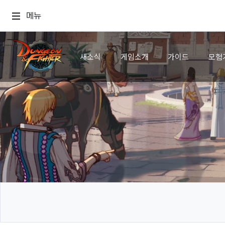
메뉴
새소식
게임소개
가이드
모험