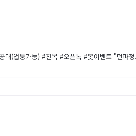
육공대(업둥가능) #친목 #오픈톡 #봇이벤트 "던파