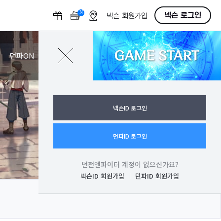
N
O
넥슨 로그인
넥슨 회원가입
F
F
GAME START
로그인
던파ON
넥슨ID 로그인
던파ID 로그인
던전앤파이터 계정이 없으신가요?
넥슨ID 회원가입
던파ID 회원가입