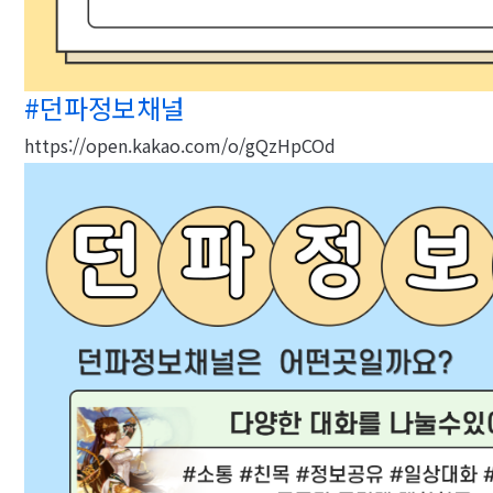
#던파정보채널
https://open.kakao.com/o/gQzHpCOd