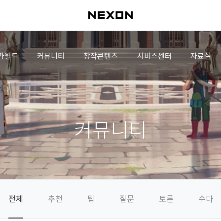
가월드
커뮤니티
창작콘텐츠
서비스센터
자료실
커뮤니티
전체
추천
팁
질문
토론
수다