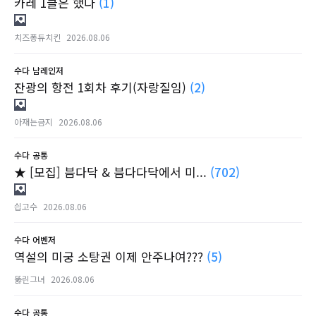
카레 1클은 했다
(1)
치즈퐁듀치킨
2026.08.06
수다
남레인저
잔광의 항전 1회차 후기(자랑질임)
(2)
아재는금지
2026.08.06
수다
공통
★ [모집] 븜다닥 & 븜다다닥에서 미...
(702)
싑고수
2026.08.06
수다
어벤저
역설의 미궁 소탕권 이제 안주나여???
(5)
뚫린그녀
2026.08.06
수다
공통