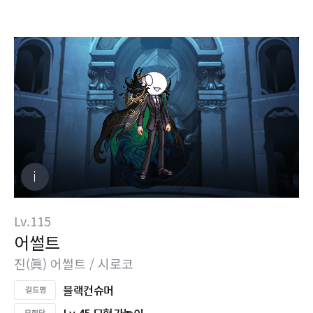
Lv.115
어썰트
진(眞) 어썰트 / 시로코
블랙컨슈머