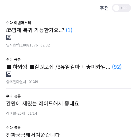
추천
수다
여넨마스터
85염제 복귀 가능한가요..?
(1)
임시dnf110081976
02:02
수다
공통
■ 하와왕 ■길원모집 /3유일길마 + ★미카엘...
(92)
양초된다실시
01:49
수다
공통
간만에 재밌는 레이드해서 좋네요
레이븐-25세
01:14
수다
공통
진짜궁금해서여쭙습니다