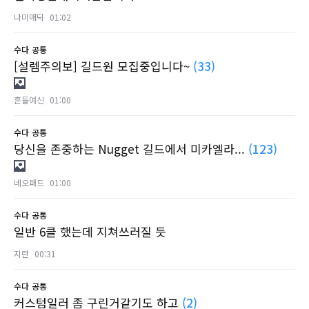
나미매딕
01:02
수다
공통
[설렘주의보] 길드원 모집중입니다~
(33)
흔들여신
01:00
수다
공통
당신을 존중하는 Nugget 길드에서 미카엘라...
(123)
네오패드
01:00
수다
공통
일반 6클 했는데 지쳐쓰러질 듯
지란
00:31
수다
공통
커스텀일러 좀 구린거같기도 하고
(2)