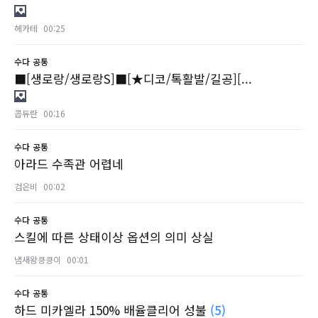
헤카테
00:25
수다
공통
■[생로랑/생로랑S]■[★디코/톡활발/길공][...
콥듀란
00:16
수다
공통
아라드 수족관 어렵네
검은비
00:02
수다
공통
스킬에 따른 상태이상 옵션의 의미 상실
냄새왕킁킁이
00:01
수다
공통
하드 미카엘라 150% 배율클리어 성불
(5)