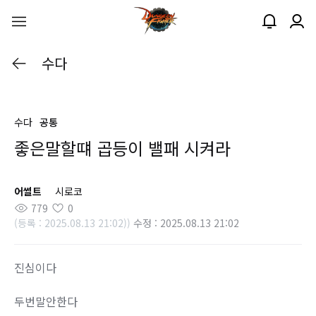
수다
수다
공통
좋은말할떄 곱등이 밸패 시켜라
어썰트
시로코
779
0
(등록 : 2025.08.13 21:02))
수정 : 2025.08.13 21:02
진심이다
두번말안한다