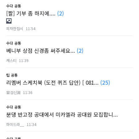
수다
공통
[짤] 기부 좀 하지에....
(2)
피자한접시
11:54
수다
공통
베니부 상점 신경좀 써주세요...
(2)
캐스티
11:39
팁
공통
리멤버 스케치북 (도전 퀴즈 답안) [ 081...
(25)
宙검신淵
11:36
수다
공통
분댕 반고정 공대에서 미카엘라 공대원 모집합니...
하이드라__
11:34
수다
공통