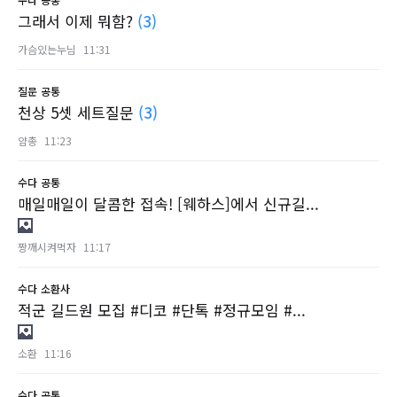
그래서 이제 뭐함?
(3)
가슴있는누님
11:31
질문
공통
천상 5셋 세트질문
(3)
얌총
11:23
수다
공통
매일매일이 달콤한 접속! [웨하스]에서 신규길...
짱깨시켜먹자
11:17
수다
소환사
적군 길드원 모집 #디코 #단톡 #정규모임 #...
소환
11:16
수다
공통