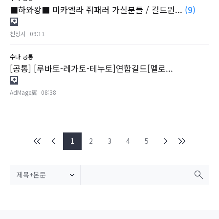
■하와왕■ 미카엘라 줘패러 가실분들 / 길드원...
(9)
천상시
09:11
수다
공통
[공통] [루바토-레가토-테누토]연합길드[멜로...
AdMage翼
08:38
1
2
3
4
5
제목+본문