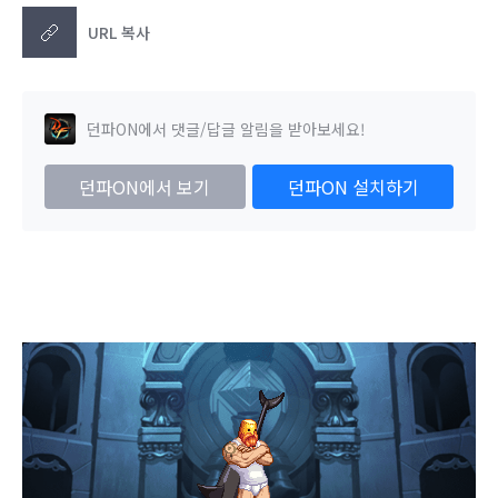
URL 복사
던파ON에서 댓글/답글 알림을 받아보세요!
던파ON에서 보기
던파ON 설치하기