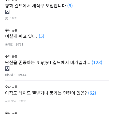
평화 길드에서 새식구 모집합니다
(9)
愛
10:41
수다
공통
며칠째 쉬고 있다.
(5)
본캐임
10:31
수다
공통
당신을 존중하는 Nugget 길드에서 미카엘라...
(123)
네오패드
09:44
수다
공통
아직도 레이드 쩔받거나 못가는 던린이 있음?
(62)
지비No2
09:36
수다
공통