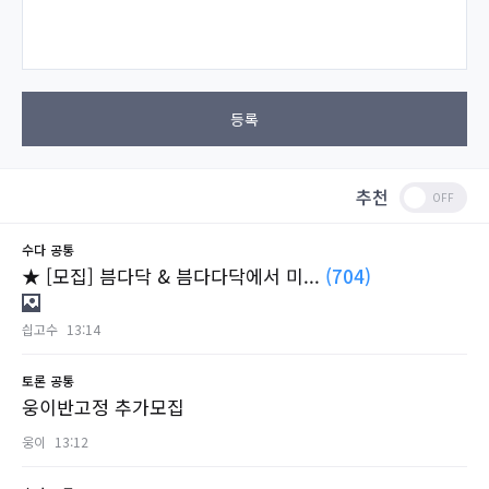
등록
추천
수다
공통
★ [모집] 븜다닥 & 븜다다닥에서 미...
(704)
싑고수
13:14
토론
공통
웅이반고정 추가모집
웅이
13:12