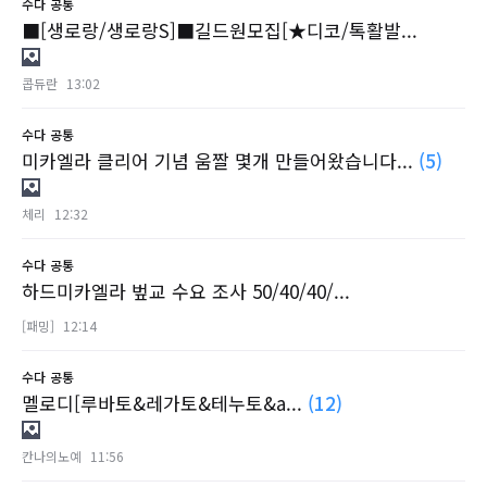
수다
공통
■[생로랑/생로랑S]■길드원모집[★디코/톡활발...
콥듀란
13:02
수다
공통
미카엘라 클리어 기념 움짤 몇개 만들어왔습니다...
(5)
체리
12:32
수다
공통
하드미카엘라 벞교 수요 조사 50/40/40/...
[패밍]
12:14
수다
공통
멜로디[루바토&레가토&테누토&a...
(12)
칸나의노예
11:56