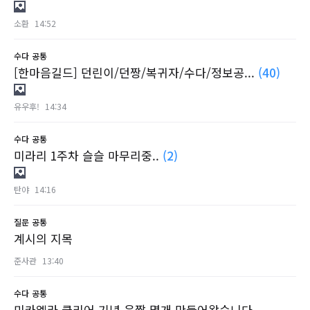
소환
14:52
수다
공통
[한마음길드] 던린이/던짱/복귀자/수다/정보공...
(40)
유우후!
14:34
수다
공통
미라리 1주차 슬슬 마무리중..
(2)
탄야
14:16
질문
공통
계시의 지목
준사관
13:40
수다
공통
미카엘라 클리어 기념 움짤 몇개 만들어왔습니다...