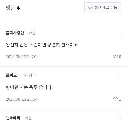
댓글
4
최신 댓글 이동
븝퍼사랑단
바칼
완전히 같은 조건이면 당연히 칠흑이죠!
2025.08.13 20:52
0
眞피드
디레지에
헌터면 저는 용투 씁니다.
2025.08.13 20:54
1
캔과메리
카인