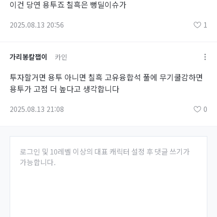
이건 당연 용투죠 칠흑은 뻥딜이슈가
2025.08.13 20:56
1
가리봉칼잽이
카인
투자할거면 용투 아니면 칠흑 고유융합석 풀에 무기쿨감하면
용투가 고점 더 높다고 생각합니다
2025.08.13 21:08
0
로그인 및 10레벨 이상의 대표 캐릭터 설정 후 댓글 쓰기가
가능합니다.