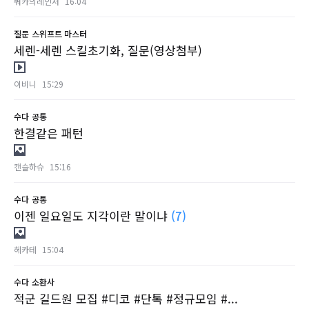
쿼카의레인저
16:04
질문
스위프트 마스터
세렌-세렌 스킬초기화, 질문(영상첨부)
이비니
15:29
수다
공통
한결같은 패턴
캔슬하슈
15:16
수다
공통
이젠 일요일도 지각이란 말이냐
(7)
헤카테
15:04
수다
소환사
적군 길드원 모집 #디코 #단톡 #정규모임 #...