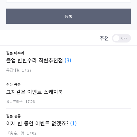
등록
추천
질문
아수라
졸업 한한수라 직변추천점
(3)
특급뇌절
17:27
수다
공통
그지같은 이벤트 스케치북
유니프라스
17:26
질문
공통
이제 한 동안 이벤트 없겠죠?
(1)
「炎帝」眞
17:02