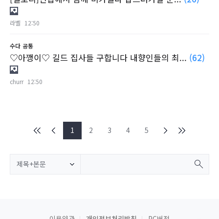
라벨
12:50
수다
공통
♡아깽이♡ 길드 집사들 구합니다 내향인들의 최...
(62)
churr
12:50
1
2
3
4
5
제목+본문
이용약관
개인정보처리방침
PC버전