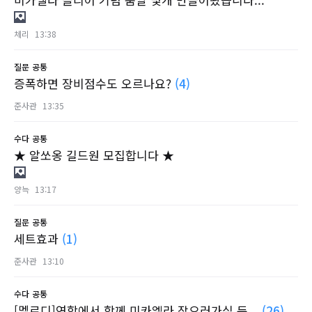
체리
13:38
질문
공통
증폭하면 장비점수도 오르나요?
(4)
준사관
13:35
수다
공통
★ 알쏘옹 길드원 모집합니다 ★
양늑
13:17
질문
공통
세트효과
(1)
준사관
13:10
수다
공통
[멜로디]연합에서 함께 미카엘라 잡으러가실 둔...
(26)