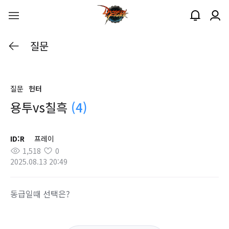
질문
질문
헌터
용투vs칠흑
(4)
ID:R
프레이
1,518
0
2025.08.13 20:49
동급일때 선택은?