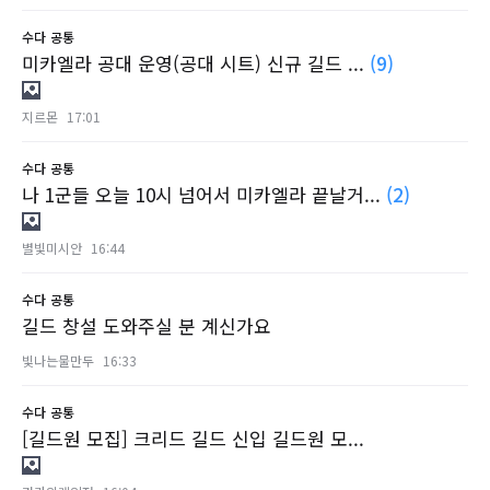
수다
공통
미카엘라 공대 운영(공대 시트) 신규 길드 ...
(9)
지르몬
17:01
수다
공통
나 1군들 오늘 10시 넘어서 미카엘라 끝날거...
(2)
별빛미시안
16:44
수다
공통
길드 창설 도와주실 분 계신가요
빛나는물만두
16:33
수다
공통
[길드원 모집] 크리드 길드 신입 길드원 모...