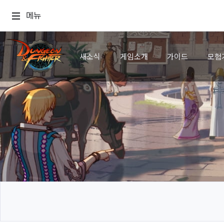
메뉴
새소식
게임소개
가이드
모험