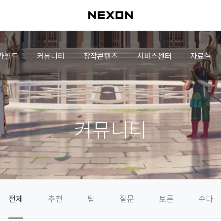
가월드
커뮤니티
창작콘텐츠
서비스센터
자료실
커뮤니티
전체
추천
팁
질문
토론
수다