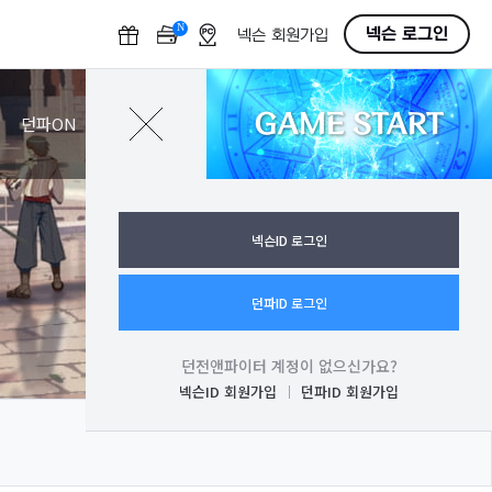
N
O
넥슨 로그인
넥슨 회원가입
F
F
GAME START
로그인
던파ON
넥슨ID 로그인
던파ID 로그인
던전앤파이터 계정이 없으신가요?
넥슨ID 회원가입
던파ID 회원가입