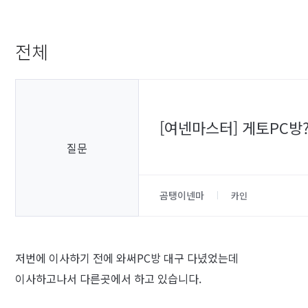
전체
[여넨마스터] 게토PC방
질문
곰탱이넨마
카인
저번에 이사하기 전에 와써PC방 대구 다녔었는데
이사하고나서 다른곳에서 하고 있습니다.