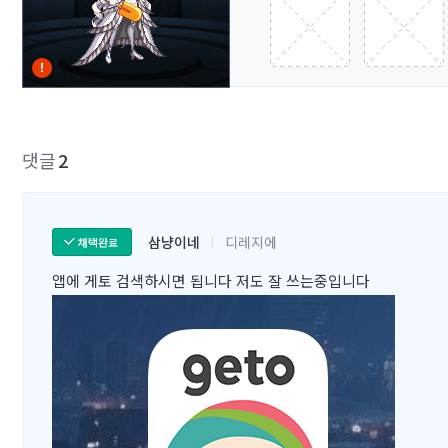
댓글
2
삼냥이네
디레지에
채택완료
앱에 게토 검색하시면 됩니다 저도 잘 쓰는중입니다