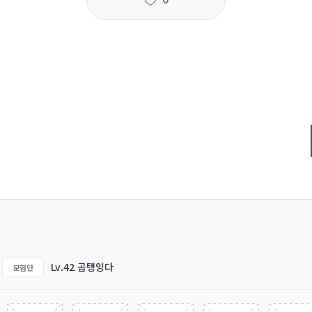
Lv.42 곰탱잉다
모험단