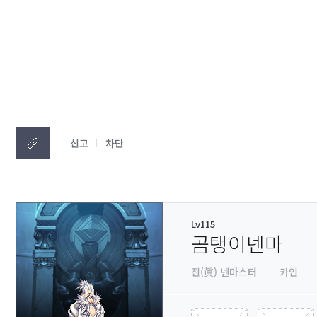
신고
차단
Lv115
곰탱이넨마
진(眞) 넨마스터
카인