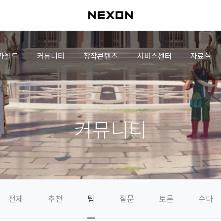
가월드
커뮤니티
창작콘텐츠
서비스센터
자료실
커뮤니티
전체
추천
팁
질문
토론
수다