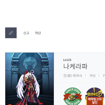
신고
차단
Lv115
나케라파
진(眞) 퇴마사
카인