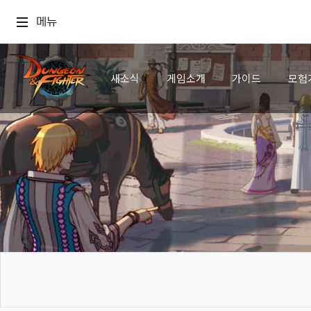
메뉴
새소식
게임소개
가이드
모험