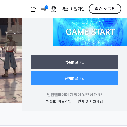
N
O
넥슨 로그인
넥슨 회원가입
F
F
GAME START
로그인
던파ON
넥슨ID 로그인
던파ID 로그인
던전앤파이터 계정이 없으신가요?
넥슨ID 회원가입
던파ID 회원가입