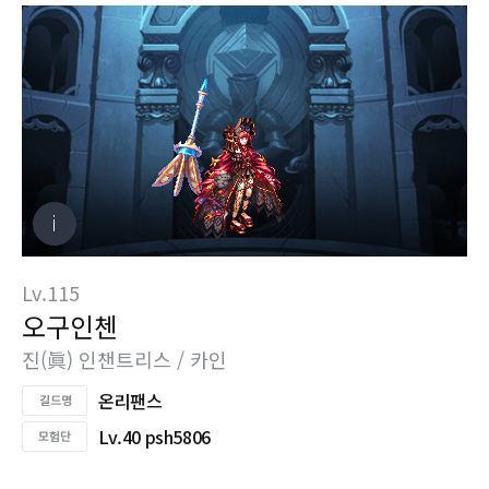
Lv.115
오구인첸
진(眞) 인챈트리스 / 카인
온리팬스
Lv.40 psh5806