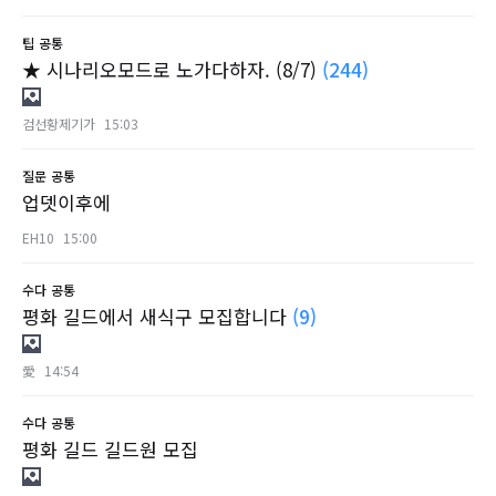
팁
공통
★ 시나리오모드로 노가다하자. (8/7)
(244)
검선황제기가
15:03
질문
공통
업뎃이후에
EH10
15:00
수다
공통
평화 길드에서 새식구 모집합니다
(9)
愛
14:54
수다
공통
평화 길드 길드원 모집