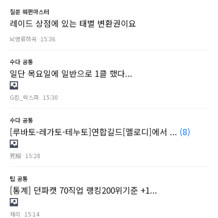
질문
웨펀마스터
레이드 상점에 있는 태별 변환권이요
뇌명류하곡
15:36
수다
공통
일단 목요일에 일반으로 1클 했다...
G킹_락스퍼
15:30
수다
공통
[루바토-레가토-테누토]연합길드[멜로디]에서 ...
(8)
死綏
15:28
팁
공통
[통계] 던파캣 70직업 랭킹200위기준 +1...
체리
15:14