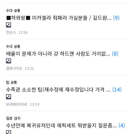
수다
공통
■하와왕■ 미카엘라 줘패러 가실분들 / 길드원...
(9)
천상시
13:56
수다
공통
배율이 문제가 아니라 걍 하드깬 사람도 거이없...
(8)
엘쁜나이트
13:21
팁
공통
수족관 소소한 팁(재수정에 재수정입니다 가격 ...
(14)
NUMBERONE
13:14
질문
검귀
수년만에 복귀유저인데 에픽세트 뭐받을지 질문좀...
(4)