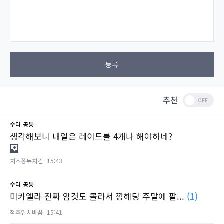
등록
추천
수다
공통
생각해보니 내일은 레이드를 4개나 해야하네?
치즈퐁듀치킨
15:43
수다
공통
미카엘라 진짜 암것도 몰라서 깡헤딩 주말에 팔...
(1)
척추위치바꿈
15:41