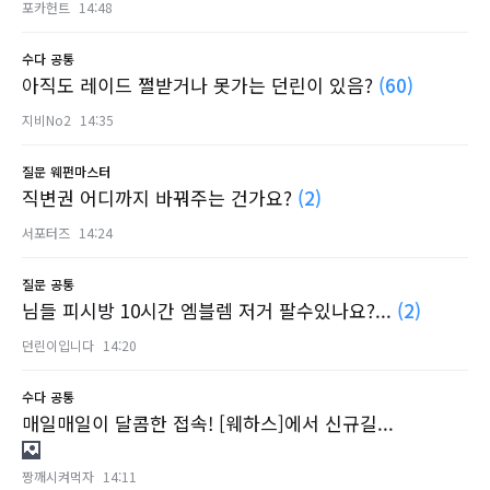
포카헌트
14:48
수다
공통
아직도 레이드 쩔받거나 못가는 던린이 있음?
(60)
지비No2
14:35
질문
웨펀마스터
직변권 어디까지 바꿔주는 건가요?
(2)
서포터즈
14:24
질문
공통
님들 피시방 10시간 엠블렘 저거 팔수있나요?...
(2)
던린이입니다
14:20
수다
공통
매일매일이 달콤한 접속! [웨하스]에서 신규길...
짱깨시켜먹자
14:11