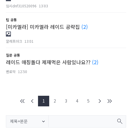
임시dnf310520096
13:03
팁
공통
[미카엘라] 미카엘라 레이드 공략집
(2)
알레프아크
13:01
질문
공통
레이드 매칭돌다 제재먹은 사람있나요??
(2)
벤로막
12:50
1
2
3
4
5
제목+본문