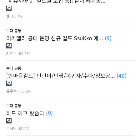
《 슈시아 》 길드원 모집 중!! 같이 레기온...
웬
00:45
수다
공통
미카엘라 공대 운영 신규 길드 SsuKxo 에...
(9)
지르몬
00:29
수다
공통
[한마음길드] 던린이/던짱/복귀자/수다/정보공...
(40)
유우후!
00:26
수다
공통
하드 깨고 왔슴다
(9)
수녀님
00:07