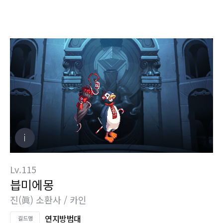
Lv.115
븝미에몽
진(眞) 소환사 / 카인
연지방범대