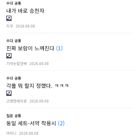
수다
공통
내가 바로 승천자
지우
2026.08.08
수다
공통
진짜 보람이 느껴진다
(1)
기사는칼안써
2026.08.08
수다
공통
각몰 뭐 할지 정했다. ㅋㅋㅋ
고명한레이븐
2026.08.08
질문
공통
동일 세트-서약 착용시
(2)
이비니
2026.08.08