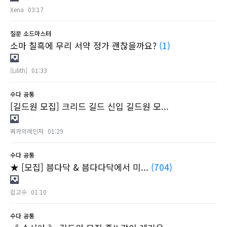
Xena
03:17
질문
소드마스터
소마 칠흑에 무리 서약 정가 괜찮을까요?
(1)
[Lilith]
01:33
수다
공통
[길드원 모집] 크리드 길드 신입 길드원 모...
쿼카의레인저
01:29
수다
공통
★ [모집] 븜다닥 & 븜다다닥에서 미...
(704)
싑고수
01:10
수다
공통