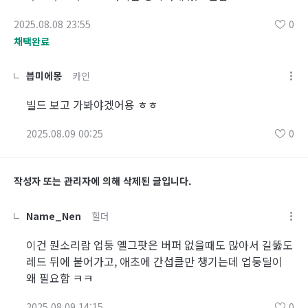
2025.08.08 23:55
0
채택완료
븝미에몽
카인
빌드 보고 가봐야겠어용 ㅎㅎ
2025.08.09 00:25
0
작성자 또는 관리자에 의해 삭제된 글입니다.
Name_Nen
힐더
이건 뭔소리람 업둥 옐그팟은 버퍼 없을때도 많아서 길뚫도
레드 뒤에 붙어가고, 애초에 간섭클만 챙기는데 업둥딜이
왜 필요함 ㅋㅋ
2025.08.09 14:15
0