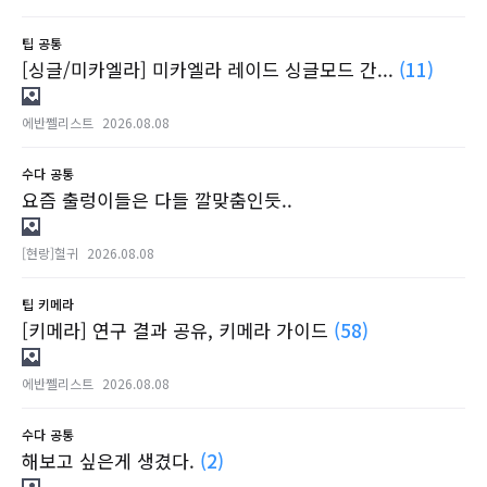
팁
공통
[싱글/미카엘라] 미카엘라 레이드 싱글모드 간...
(11)
에반쩰리스트
2026.08.08
수다
공통
요즘 출렁이들은 다들 깔맞춤인듯..
[현랑]혈귀
2026.08.08
팁
키메라
[키메라] 연구 결과 공유, 키메라 가이드
(58)
에반쩰리스트
2026.08.08
수다
공통
해보고 싶은게 생겼다.
(2)