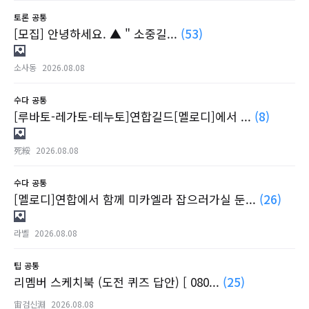
토론
공통
[모집] 안녕하세요. ▲ " 소중길...
(53)
소사동
2026.08.08
수다
공통
[루바토-레가토-테누토]연합길드[멜로디]에서 ...
(8)
死綏
2026.08.08
수다
공통
[멜로디]연합에서 함께 미카엘라 잡으러가실 둔...
(26)
라벨
2026.08.08
팁
공통
리멤버 스케치북 (도전 퀴즈 답안) [ 080...
(25)
宙검신淵
2026.08.08