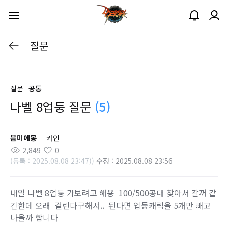
질문
질문
공통
나벨 8업둥 질문
(5)
븝미에몽
카인
2,849
0
(등록 : 2025.08.08 23:47))
수정 : 2025.08.08 23:56
내일 나벨 8업둥 가보려고 해용 100/500공대 찾아서 갈꺼 같
긴한데 오래 걸린다구해서.. 된다면 업둥캐릭을 5개만 빼고
나올까 합니다