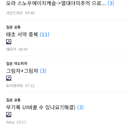
오라 스노우메이지캐슬->열대야의추억 으로...
(3)
샤인드레곤
09:40
질문
공통
태초 서약 중복
(11)
애국가
08:47
질문
마도학자
그림자+그림자
(3)
토끼헤카테
07:32
질문
공통
무기룩 UI바꿀 수 있나요?(해결)
(3)
Xena
03:17