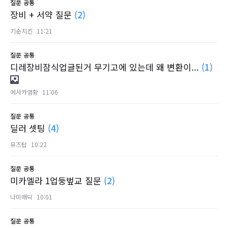
질문
공통
장비 + 서약 질문
(2)
기순치킨
11:21
질문
공통
디레장비잠식업글된거 무기고에 있는데 왜 변환이...
(1)
에사카염황
11:06
질문
공통
딜러 셋팅
(4)
뮤즈탑
10:22
질문
공통
미카엘라 1업둥벞교 질문
(2)
나미매딕
10:01
질문
공통