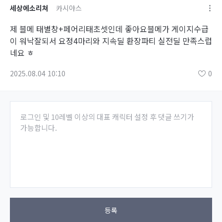
세상에소리쳐
카시야스
제 블메 태별창+페어리태초셋인데 좋아요블메가 게이지수급
이 워낙잘되서 요정4마리와 지속딜 환장파티 실전딜 만족스럽
네요 ㅎ
2025.08.04 10:10
0
로그인 및 10레벨 이상의 대표 캐릭터 설정 후 댓글 쓰기가
가능합니다.
등록