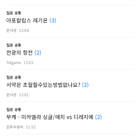
질문
공통
아포칼립스 레기온
(3)
준사관
12:04
질문
공통
전광의 항전
(2)
Txtgame
12:03
질문
공통
서약은 초월할수있는방법없나요?
(2)
준사관
12:01
질문
공통
부캐 - 미카엘라 싱글/매치 vs 디레지에
(2)
원투두둥탁
11:52