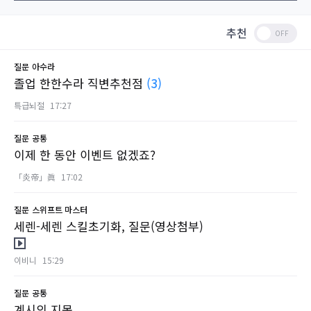
추천
질문
아수라
졸업 한한수라 직변추천점
(3)
특급뇌절
17:27
질문
공통
이제 한 동안 이벤트 없겠죠?
「炎帝」眞
17:02
질문
스위프트 마스터
세렌-세렌 스킬초기화, 질문(영상첨부)
이비니
15:29
질문
공통
계시의 지목