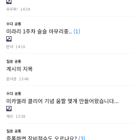
유우후!
14:34
수다
공통
미라리 1주차 슬슬 마무리중..
(1)
탄야
14:16
질문
공통
계시의 지목
준사관
13:40
수다
공통
미카엘라 클리어 기념 움짤 몇개 만들어왔습니다...
체리
13:38
질문
공통
증폭하면 장비점수도 오르나요?
(3)