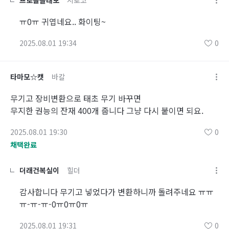
프로솔플태보
시로코
ㅠ0ㅠ 귀엽네요.. 화이팅~
2025.08.01 19:34
0
타마모☆캣
바칼
무기고 장비변환으로 태초 무기 바꾸면
무지한 권능의 잔재 400개 줍니다 그냥 다시 붙이면 되요.
2025.08.01 19:30
0
채택완료
더래건복실이
힐더
감사합니다 무기고 넣었다가 변환하니까 돌려주네요 ㅠㅠ
ㅠ-ㅠ-ㅠ-0ㅠ0ㅠ0ㅠ
2025.08.01 19:31
0