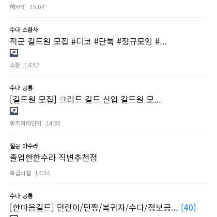
헤카테
15:04
수다
소환사
적군 길드원 모집 #디코 #단톡 #정규모임 #...
소환
14:52
수다
공통
[길드원 모집] 크리드 길드 신입 길드원 모...
쿼카의레인저
14:38
질문
아수라
졸업한한수라 직변추천점
특급뇌절
14:34
수다
공통
[한마음길드] 던린이/던짱/복귀자/수다/정보공...
(40)