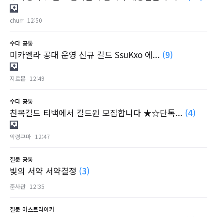
churr
12:50
수다
공통
미카엘라 공대 운영 신규 길드 SsuKxo 에...
(9)
지르몬
12:49
수다
공통
친목길드 티백에서 길드원 모집합니다 ★☆단톡...
(4)
악령쿠마
12:47
질문
공통
빛의 서약 서약결정
(3)
준사관
12:35
질문
여스트라이커