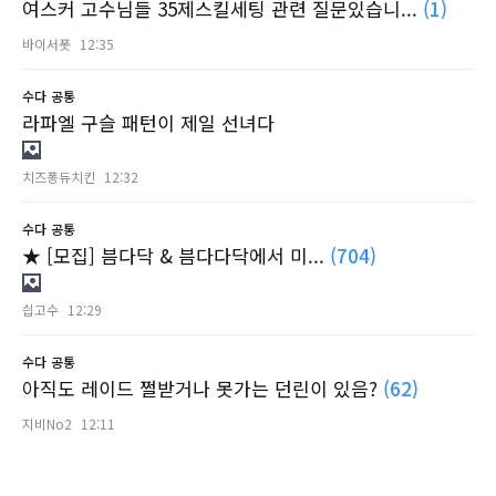
여스커 고수님들 35제스킬세팅 관련 질문있습니...
(1)
바이서폿
12:35
수다
공통
라파엘 구슬 패턴이 제일 선녀다
치즈퐁듀치킨
12:32
수다
공통
★ [모집] 븜다닥 & 븜다다닥에서 미...
(704)
싑고수
12:29
수다
공통
아직도 레이드 쩔받거나 못가는 던린이 있음?
(62)
지비No2
12:11