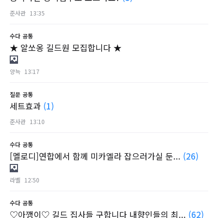
준사관
13:35
수다
공통
★ 알쏘옹 길드원 모집합니다 ★
양늑
13:17
질문
공통
세트효과
(1)
준사관
13:10
수다
공통
[멜로디]연합에서 함께 미카엘라 잡으러가실 둔...
(26)
라벨
12:50
수다
공통
♡아깽이♡ 길드 집사들 구합니다 내향인들의 최...
(62)