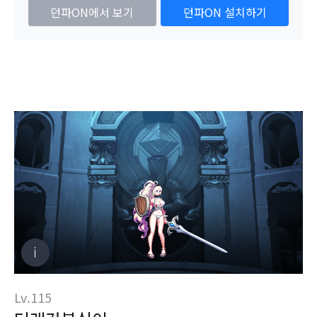
던파ON에서 보기
던파ON 설치하기
Lv.115