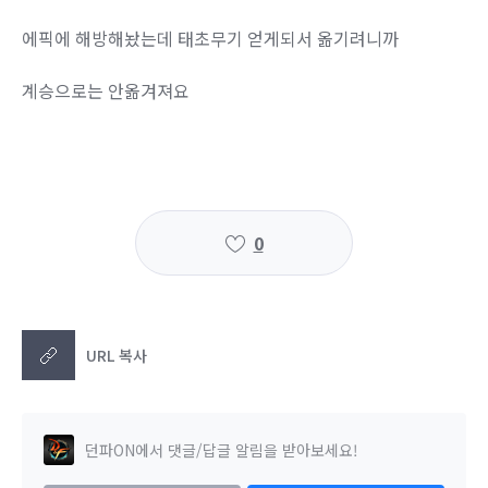
에픽에 해방해놨는데 태초무기 얻게되서 옮기려니까
계승으로는 안옮겨져요
0
URL 복사
던파ON에서 댓글/답글 알림을 받아보세요!