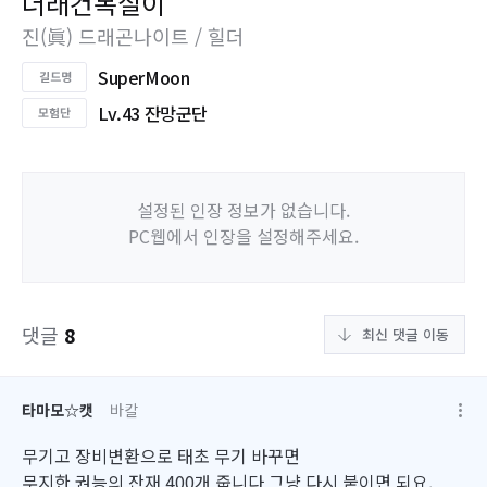
더래건복실이
진(眞) 드래곤나이트 / 힐더
SuperMoon
Lv.43 잔망군단
설정된 인장 정보가 없습니다.
PC웹에서 인장을 설정해주세요.
댓글
8
최신 댓글 이동
타마모☆캣
바칼
무기고 장비변환으로 태초 무기 바꾸면
무지한 권능의 잔재 400개 줍니다 그냥 다시 붙이면 되요.