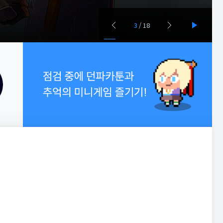
3
/
18