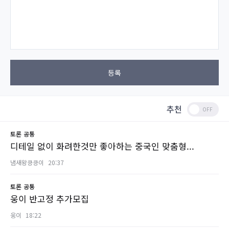
등록
추천
토론
공통
디테일 없이 화려한것만 좋아하는 중국인 맞춤형...
냄새왕킁킁이
20:37
토론
공통
웅이 반고정 추가모집
웅이
18:22