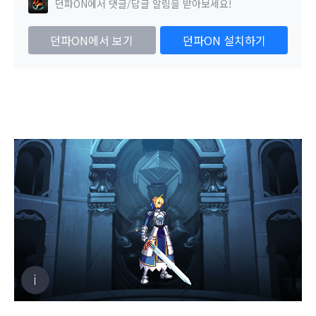
던파ON에서 댓글/답글 알림을 받아보세요!
던파ON에서 보기
던파ON 설치하기