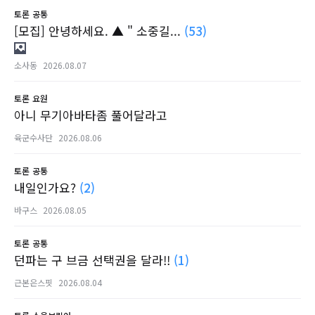
토론
공통
[모집] 안녕하세요. ▲ " 소중길...
(53)
소사동
2026.08.07
토론
요원
아니 무기아바타좀 풀어달라고
육군수사단
2026.08.06
토론
공통
내일인가요?
(2)
바구스
2026.08.05
토론
공통
던파는 구 브금 선택권을 달라!!
(1)
근본은스핏
2026.08.04