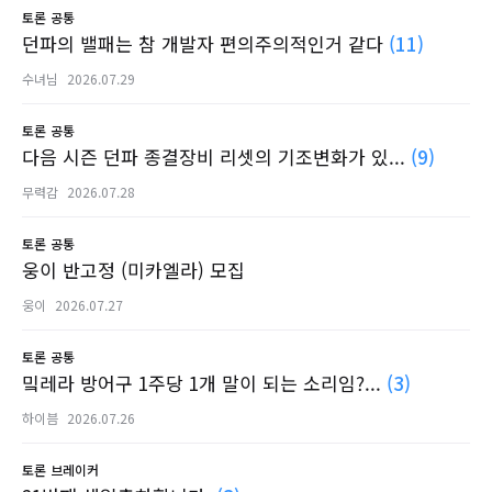
토론
공통
던파의 밸패는 참 개발자 편의주의적인거 같다
(11)
수녀님
2026.07.29
토론
공통
다음 시즌 던파 종결장비 리셋의 기조변화가 있...
(9)
무력감
2026.07.28
토론
공통
웅이 반고정 (미카엘라) 모집
웅이
2026.07.27
토론
공통
밐레라 방어구 1주당 1개 말이 되는 소리임?...
(3)
하이븜
2026.07.26
토론
브레이커