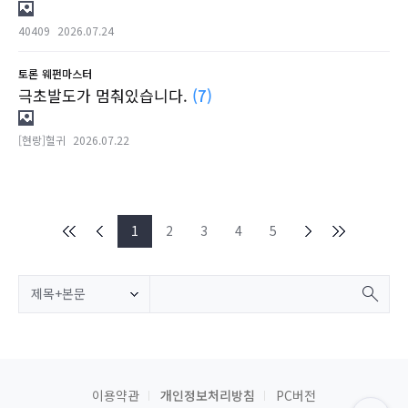
40409
2026.07.24
토론
웨펀마스터
극초발도가 멈춰있습니다.
(7)
[현랑]혈귀
2026.07.22
1
2
3
4
5
제목+본문
이용약관
개인정보처리방침
PC버전