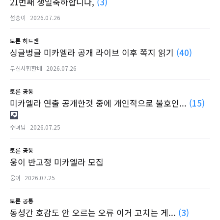
21번째 생일축하합니다,
(3)
섬슝이
2026.07.26
토론
히트맨
싱글벙글 미카엘라 공개 라이브 이후 쪽지 읽기
(40)
무신사힙할배
2026.07.26
토론
공통
미카엘라 연출 공개한것 중에 개인적으로 불호인...
(15)
수녀님
2026.07.25
토론
공통
웅이 반고정 미카엘라 모집
웅이
2026.07.25
토론
공통
동성간 호감도 안 오르는 오류 이거 고치는 게...
(3)