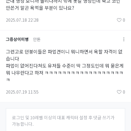
근대 명성 보니까 솔리다까지 밖에 못갈 명성인데 죽고 코인
안쓴거 말곤 욕먹을 부분이 있나요?
2025.07.18 22:28
0
그증상이미병
안톤
그런고로 던붕이들은 파업견이니 뭐니하면서 욕할 자격이 없
습니다
파업이 없어진다쳐도 유저들 수준이 딱 그정도인데 뭐 묻은게
뭐 나무란다고 하져 ㅋㅋㅋㅋㅋㅋㅋㅋㅋㅋㅋㅋㅋㅋㅋㅋㅋㅋ
ㅋ
2025.07.19 11:55
0
로그인 및 10레벨 이상의 대표 캐릭터 설정 후 댓글 쓰기가
가능합니다.