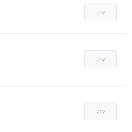
0
0
0