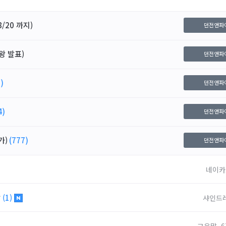
/20 까지)
던전앤파
왕 발표)
던전앤파
)
던전앤파
4)
던전앤파
가)
(777)
던전앤파
네이카
?
(1)
샤인드
고운말_6