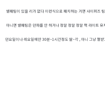
밸패팀이 있을 리가 없다 이런식으로 패치하는 거면 사이퍼즈 
아니면 밸패팀은 던파를 안 하거나 정말 정말 정말 핵 라이트 유
던요일이나 레요일에만 30분~1시간정도 딸~각 , 아니 그냥 쩔받