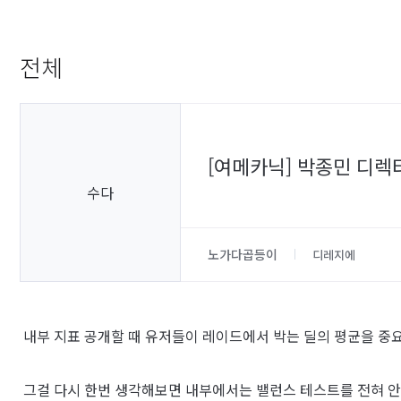
전체
[여메카닉] 박종민 디
수다
노가다곱등이
디레지에
내부 지표 공개할 때 유저들이 레이드에서 박는 딜의 평균을 중
그걸 다시 한번 생각해보면 내부에서는 밸런스 테스트를 전혀 안