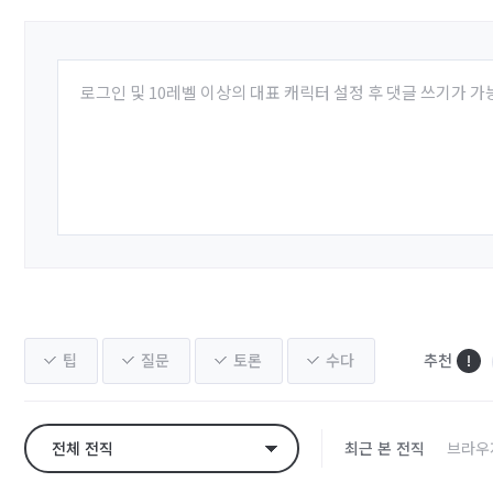
로그인 및 10레벨 이상의 대표 캐릭터 설정 후 댓글 쓰기가 가
팁
질문
토론
수다
추천
전체 전직
최근 본 전직
브라우