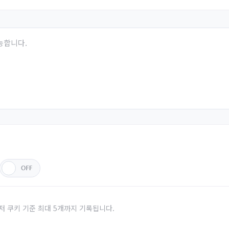
능합니다.
저 쿠키 기준 최대 5개까지 기록됩니다.